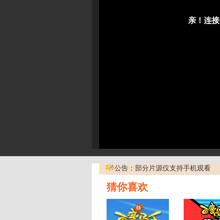
公告：部分片源仅支持手机观看
猜你喜欢