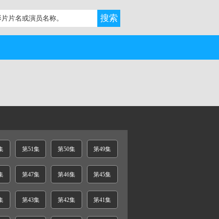
集
第51集
第50集
第49集
集
第47集
第46集
第45集
集
第43集
第42集
第41集