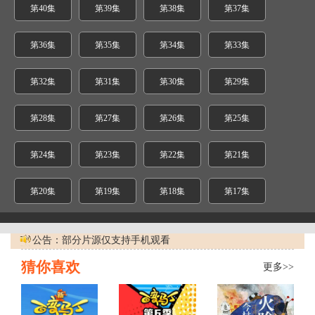
第40集
第39集
第38集
第37集
第36集
第35集
第34集
第33集
第32集
第31集
第30集
第29集
第28集
第27集
第26集
第25集
第24集
第23集
第22集
第21集
第20集
第19集
第18集
第17集
第16集
第15集
第14集
第13集
公告：部分片源仅支持手机观看
猜你喜欢
第12集
第11集
第10集
第9集
更多>>
第8集
第7集
第6集
第5集