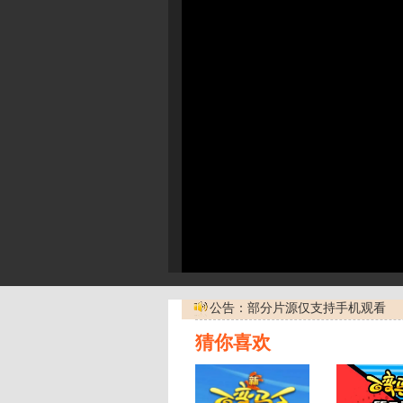
公告：部分片源仅支持手机观看
猜你喜欢