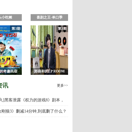
头小吃摊
喜剧之王·单口季
第3期
第3期
4的奇趣民宿
郑容和的LP ROOM
资讯
更多>>
慎入]黑客泄露《权力的游戏8》剧本，
游戏第八季什么时候上映播出？
金刚狼3》删减14分钟,到底删了什么？