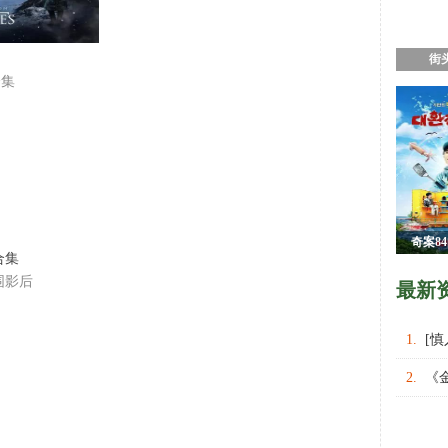
街
合集
奇案8
合集
围影后
最新
1.
[
权力的
2.
《