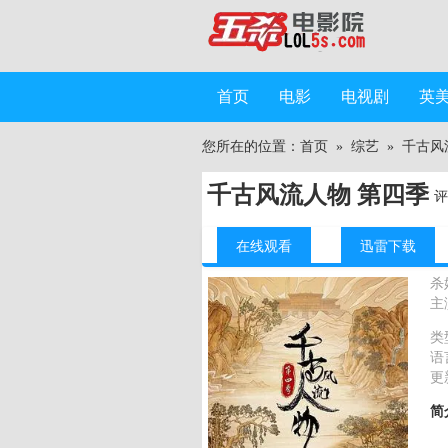
首页
电影
电视剧
英
您所在的位置：
首页
»
综艺
»
千古风
千古风流人物 第四季
评
在线观看
迅雷下载
杀
主
类
语
更
简