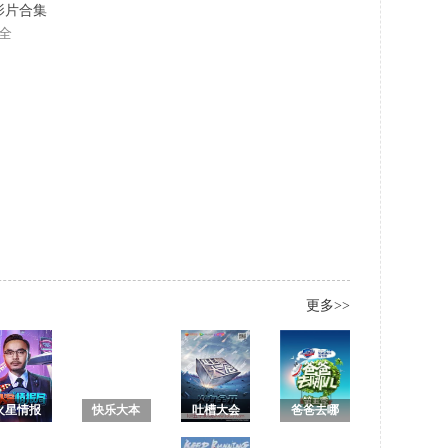
名影片合集
全
更多>>
火星情报
快乐大本
吐槽大会
爸爸去哪
局 第三季
营2018
第一季 未
儿第五季