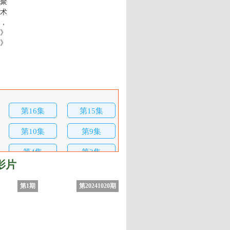
聚
术
，
》
元》
第16集
第15集
第10集
第9集
第4集
第3集
影片
第1期
第20241020期