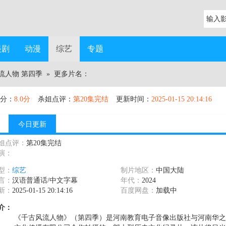
美剧
动漫
综艺
专题
流人物 第四季
» 更多片名：
分：
8.0分
杀姐点评：
第20集完结
更新时间：
2025-01-15 20:14:16
今日更新
姐点评：
第20集完结
演：
型：
综艺
制片地区：
中国大陆
言：
汉语普通话/中文字幕
年代：
2024
新：
2025-01-15 20:14:16
百度网盘：
加载中
介：
《千古风流人物》（第四季）是河南教育电子音像出版社与河南华之