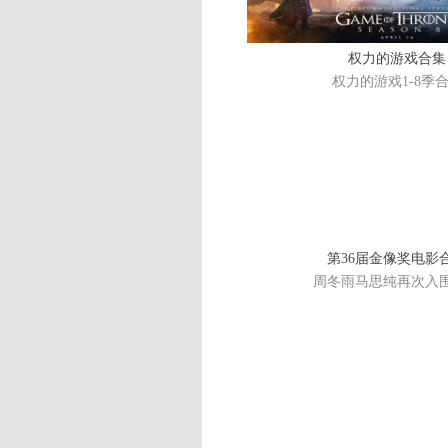
权力的游戏合集
权力的游戏1-8季
第36届金像奖电影
周冬雨马思纯再次入