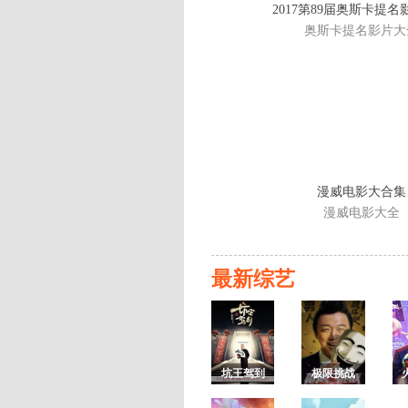
2017第89届奥斯卡提
奥斯卡提名影片大
漫威电影大合集
漫威电影大全
最新综艺
坑王驾到
极限挑战
第三季