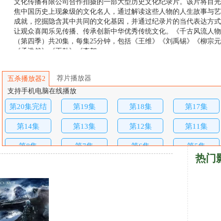
文化传播有限公司合作拍摄的一部大型历史文化纪录片。该片将目光
焦中国历史上现象级的文化名人，通过解读这些人物的人生故事与艺
成就，挖掘隐含其中共同的文化基因，并通过纪录片的当代表达方式
让观众喜闻乐见传播、传承创新中华优秀传统文化。《千古风流人物
（第四季）共20集，每集25分钟，包括《王维》《刘禹锡》《柳宗
《孟浩然》《王勃》《李贺 …
荐片播放器
五杀播放器2
支持手机电脑在线播放
第20集完结
第19集
第18集
第17集
第14集
第13集
第12集
第11集
第8集
第7集
第6集
第5集
热门
第2集
第1集