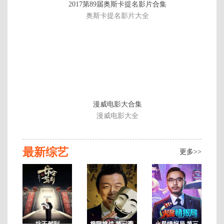
2017第89届奥斯卡提名影片合集
6期
5
第11期下
第11期上
加更版第
第10期下
奥斯卡提名影片大全
期
5期
第10期上
第9期下
第9期上
加更版第
4期
第8期下
第8期上
第7期下
第7期上
第6期下
第6期上
第5期下
第5期上
加更版第
第4期下
第4期上
第3期下
漫威电影大合集
2期
第3期上
加更版第
第2期下
第2期上
漫威电影大全
1期
第1期下
第1期上
最新综艺
更多>>
坑王驾到
极限挑战 第三季
火星情报局 第三