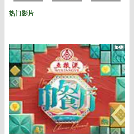
季
奔跑吧兄弟 第六
Man2018
季
热门影片
第4期
·