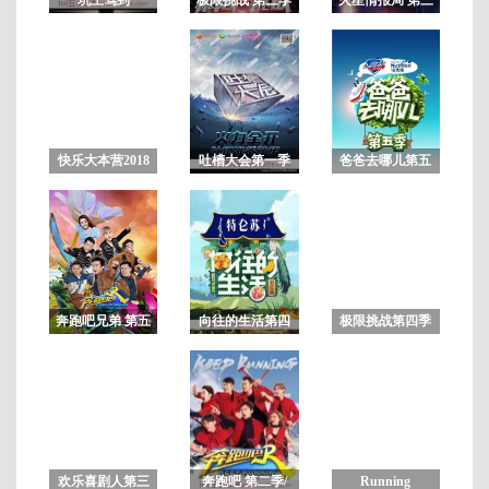
季
第
202
期
快乐大本营2018
吐槽大会第一季
爸爸去哪儿第五
未删减版
季
奔跑吧兄弟 第五
向往的生活第四
极限挑战第四季
季
季
欢乐喜剧人第三
奔跑吧 第二季/
Running