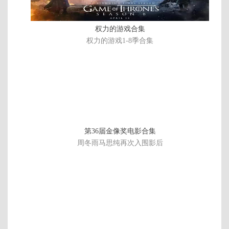
演
锡
第29期下
第29期上
加更版第
第28期下
篇
权力的游戏合集
14期
第28期上
第27期下
第27期上
加更版第
权力的游戏1-8季合集
13期
第26期下
第26期上
第25期下
第25期上
加更版第
第24期下
第24期上
第23期下
12期
第23期上
加更版第
第22期上
第21期下
11期
第21期上
加更版第
第20期下
第20期上
第36届金像奖电影合集
10期
第19期下
第19期上
加更版第
第18期下
周冬雨马思纯再次入围影后
9期
第18期上
第17期下
第17期上
加更版第
8期
第16期下
第16期上
第15期下
第15期上
加更版第
第14期下
第14期上
第13期下
7期
第13期上
加更版第
第12期下
第12期上
第