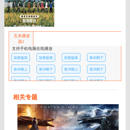
百度网盘：
加载中
简介：
《种地吧》第三季继续不忘初心，
扎根土地！春生夏长，秋收冬藏，
五杀播放
四季轮回之间，生命的篇章一直在
器2
延续。十个勤天要在后陡门继续精
支持手机电脑在线播放
耕细作，也想去探索更广阔的农业
加更版第
加更版第
加更版第
第40期下
天地，去耕耘新的土地，去认识新
的朋友，去往每一个需要十个勤天
20期
19期
18期
第40期上
第39期下
第39期上
第38期下
的地方! …
第38期上
第37期下
第37期上
第36期下
第36期上
第35期下
第35期上
加更版第
相关专题
17期
加更版第
加更版第
第34期下
第34期上
文
佳
16期
15期
第33期下
第33期上
第32期下
第32期上
煐
柳
第31期下
第31期上
第30期下
第30期上