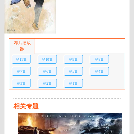
年代：
2026
百度网盘：
加载中
简介：
长篇现代小说《火喰鳥 羽
州ぼろ鳶組》动画化决定！ …
荐片播放
器
第11集
第10集
第9集
第8集
第7集
第6集
第5集
第4集
第3集
第2集
第1集
相关专题
连
载
至