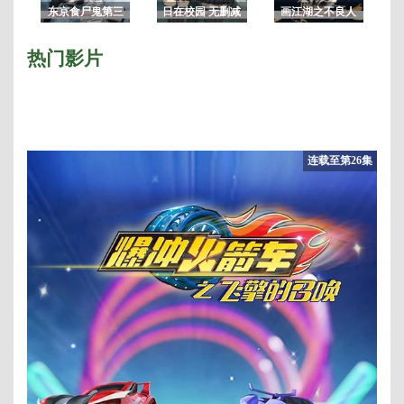
东京食尸鬼第三
日在校园 无删减
画江湖之不良人
季/东京喰种：re
版
3/画江湖之不良
人第三季
热门影片
连载至第26集