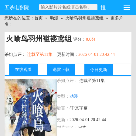
五杀电影院
您所在的位置：
首页
»
动漫
»
火喰鸟羽州褴褛鸢组
» 更多片
名：
火喰鸟羽州褴褛鸢组
评分：
0.0分
杀姐点评：
连载至第11集
更新时间：
2026-04-01 20:42:44
在线观看
迅雷下载
今日更新
杀姐点评：
连载至第11集
主演：
久川绫 三木真一郎 市之濑加那 拜
类型：
动漫
真之介 小村哲生 伊东健人 内匠靖明 辻亲
八 诹访部顺一 梅原裕一郎 内田直哉 游佐
语言：
/中文字幕
浩二 三吉彩花 小野贤章 岛崎信长 木村昴
梅田修一朗
更新：
2026-04-01 20:42:44
制片地区：
日本