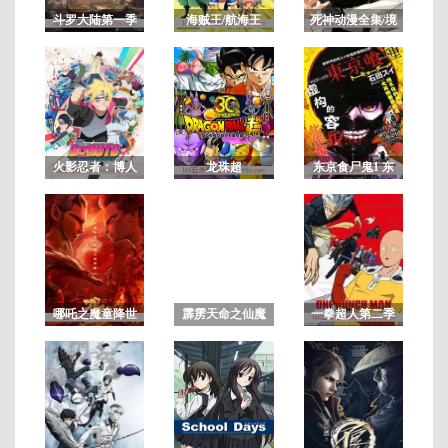
斗罗大陆第一季
海贼王/航海王
死神动漫全集/境
界/BLEACH
连
载
至
第
火影忍者：博人
龙珠超
东京食尸鬼1 东
11
传之次世代继承
京喰种第一季
集
者
哪吒之魔童降世
霹雳天命之仙魔
一拳超人第二季
鏖锋2斩魔录 国
语闽南版