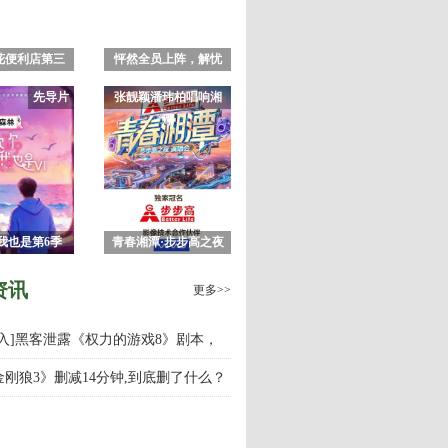
花便利店第三
怦然全员上阵，解忧
季
小店火遍神域大陆
先导片
张靓颖潘玮柏唱响湘
潭
我也是第6季
青春湘潭·步步高之夜
演唱会
资讯
更多>>
慎入]黑客泄露《权力的游戏8》剧本，
游戏第八季什么时候上映播出？
金刚狼3》删减14分钟,到底删了什么？