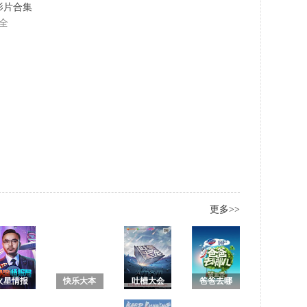
名影片合集
全
更多>>
火星情报
快乐大本
吐槽大会
爸爸去哪
局 第三季
营2018
第一季 未
儿第五季