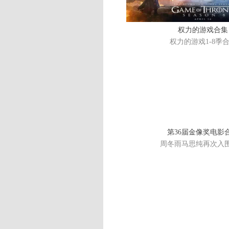
权力的游戏合集
权力的游戏1-8季
第36届金像奖电影
周冬雨马思纯再次入