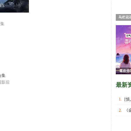
马栏花
合集
喜欢你
合集
围影后
最新
1.
[
权力的
2.
《