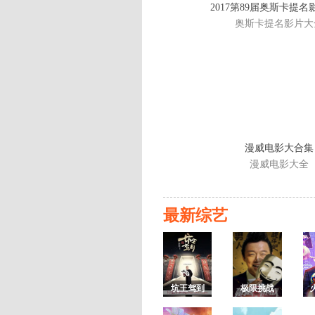
2017第89届奥斯卡提
奥斯卡提名影片大
漫威电影大合集
漫威电影大全
最新综艺
坑王驾到
极限挑战
第三季