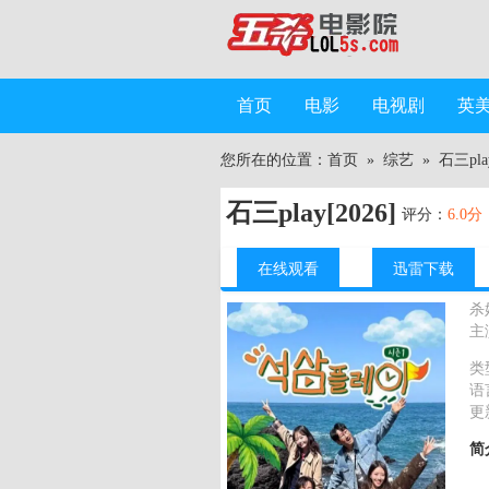
首页
电影
电视剧
英
您所在的位置：
首页
»
综艺
»
石三play
石三play[2026]
评分：
6.0分
在线观看
迅雷下载
杀
主
类
语
更
简