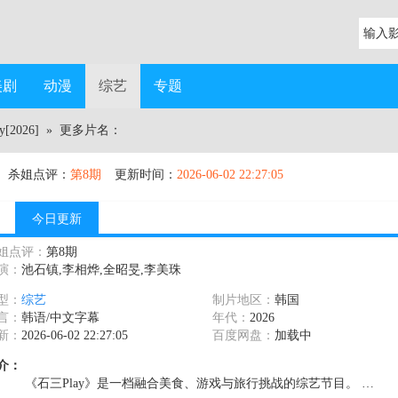
美剧
动漫
综艺
专题
[2026]
» 更多片名：
杀姐点评：
第8期
更新时间：
2026-06-02 22:27:05
今日更新
姐点评：
第8期
演：
池石镇,李相烨,全昭旻,李美珠
型：
综艺
制片地区：
韩国
言：
韩语/中文字幕
年代：
2026
新：
2026-06-02 22:27:05
百度网盘：
加载中
介：
《石三Play》是一档融合美食、游戏与旅行挑战的综艺节目。 …