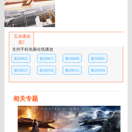
百度网盘：
加载中
简介：
每期邀请不同的创业者跟大家一起
分享他们遇到的那些人和事儿，讲
五杀播放
述他们的职场故事。 …
器2
支持手机电脑在线播放
第260622
第260615
第260608
第260601
期
期
期
期
第260525
第260518
第260511
第260504
期
期
期
期
相关专题
第
1
期