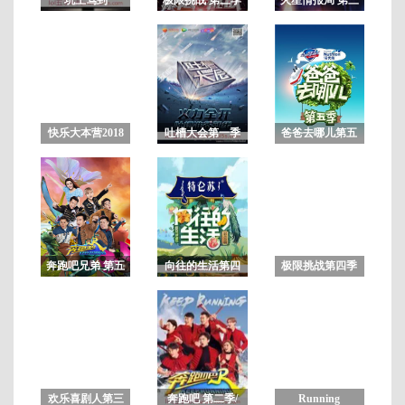
季
第
2
期
快乐大本营2018
吐槽大会第一季
爸爸去哪儿第五
未删减版
季
奔跑吧兄弟 第五
向往的生活第四
极限挑战第四季
季
季
欢乐喜剧人第三
奔跑吧 第二季/
Running