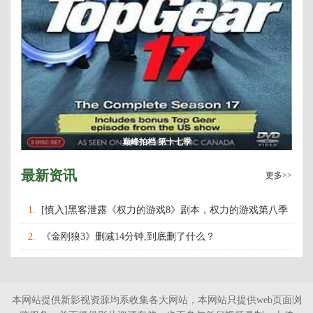
巅峰拍档 第十七季
最新资讯
更多>>
1.
[慎入]黑客泄露《权力的游戏8》剧本，权力的游戏第八季
什么时候上映播出？
2.
《金刚狼3》删减14分钟,到底删了什么？
本网站提供新影视资源均系收集各大网站，本网站只提供web页面浏