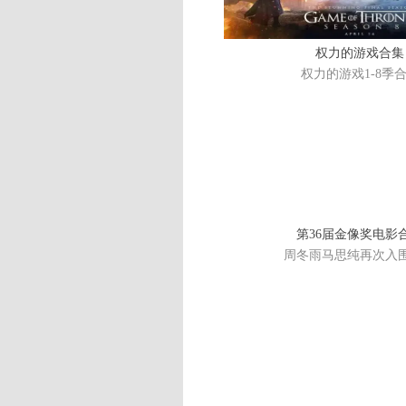
权力的游戏合集
权力的游戏1-8季
第36届金像奖电影
周冬雨马思纯再次入