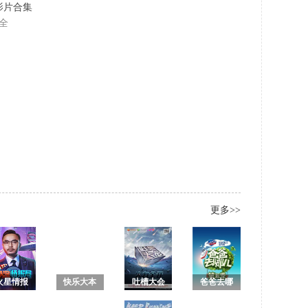
名影片合集
全
更多>>
火星情报
快乐大本
吐槽大会
爸爸去哪
局 第三季
营2018
第一季 未
儿第五季