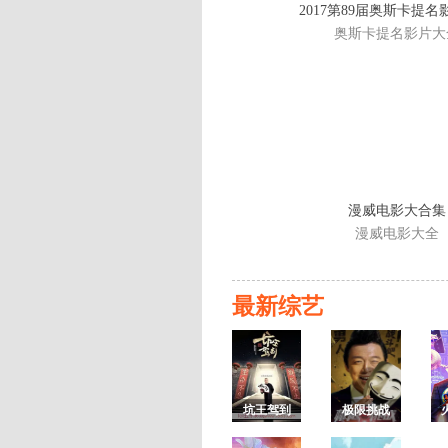
2017第89届奥斯卡提
奥斯卡提名影片大
漫威电影大合集
漫威电影大全
最新综艺
坑王驾到
极限挑战
第三季