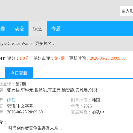
美剧
动漫
综艺
专题
Style Creator War
» 更多片名：
ar
评分：
1.0分
杀姐点评：
第7期
更新时间：
2026-06-25 20:09:30
今日更新
姐点评：
第7期
演：
张允柱,李钟元,崔然竣,车正元,池贤静,安雅琳,양갱
型：
综艺
制片地区：
韩国
言：
韩语/中文字幕
年代：
2026
新：
2026-06-25 20:09:30
百度网盘：
加载中
介：
时尚创作者竞争生存真人秀 …