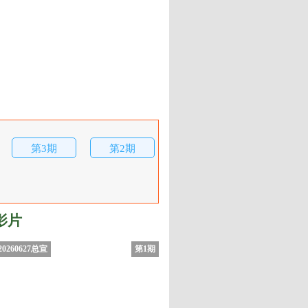
第3期
第2期
影片
0260627总宣
第1期