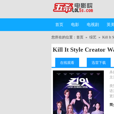
首页
电影
电视剧
英
您所在的位置：
首页
»
综艺
»
Kill It 
Kill It Style Creator W
在线观看
迅雷下载
杀
主
类
语
更
简