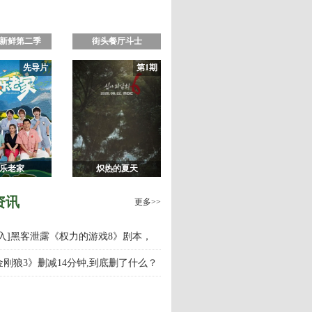
新鲜第二季
街头餐厅斗士
先导片
第1期
乐老家
炽热的夏天
资讯
更多>>
慎入]黑客泄露《权力的游戏8》剧本，
游戏第八季什么时候上映播出？
金刚狼3》删减14分钟,到底删了什么？