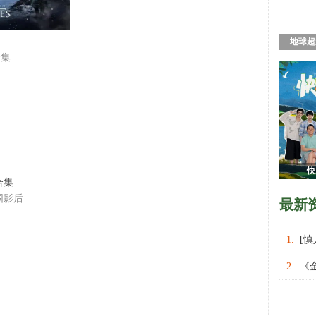
地球超
合集
快
合集
围影后
最新
1.
[
权力的
2.
《