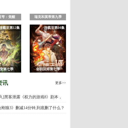
苍穹：觉醒
瑞克和莫蒂第九季
连载至第12集
连载至第04集
变第七季
全职法师第七季
资讯
更多>>
慎入]黑客泄露《权力的游戏8》剧本，
游戏第八季什么时候上映播出？
金刚狼3》删减14分钟,到底删了什么？