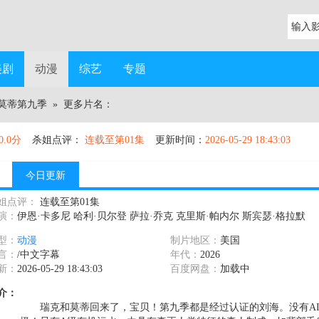
美剧
动漫
综艺
专题
莫蒂第九季
» 更多片名：
0.0分
杀姐点评：
连载至第01集
更新时间：
2026-05-29 18:43:03
今日更新
姐点评：
连载至第01集
演：
伊恩·卡多尼 哈利·贝尔登 萨拉·乔克 克里斯·帕内尔 斯宾瑟·格拉默
型：
动漫
制片地区：
美国
言：
/中文字幕
年代：
2026
新：
2026-05-29 18:43:03
百度网盘：
加载中
介：
瑞克和莫蒂回来了，宝贝！第九季都是经过认证的刘海。没有AI