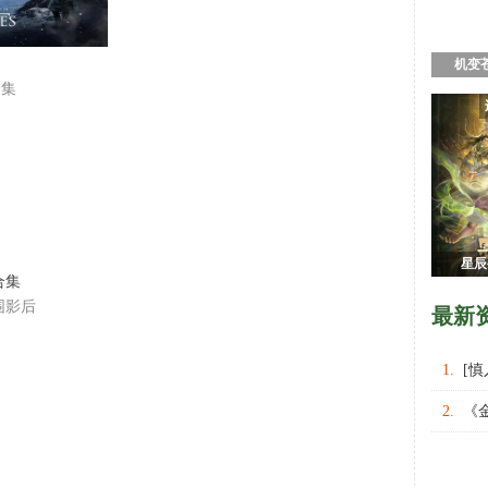
机变
合集
星辰
合集
围影后
最新
1.
[
权力的
2.
《