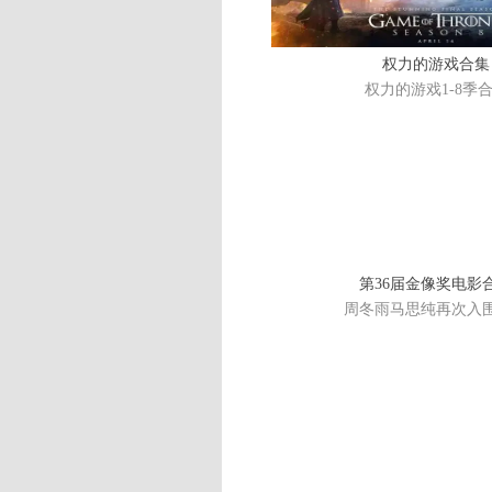
权力的游戏合集
权力的游戏1-8季
第36届金像奖电影
周冬雨马思纯再次入