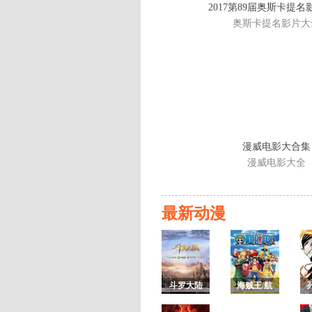
2017第89届奥斯卡提
奥斯卡提名影片大
漫威电影大合集
漫威电影大全
最新动漫
斗罗大陆
海贼王/航
第一季
海王