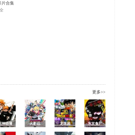
名影片合集
全
更多>>
死神动漫
火影忍
龙珠超
东京食尸
全集/境
者：博人
鬼1 东京喰