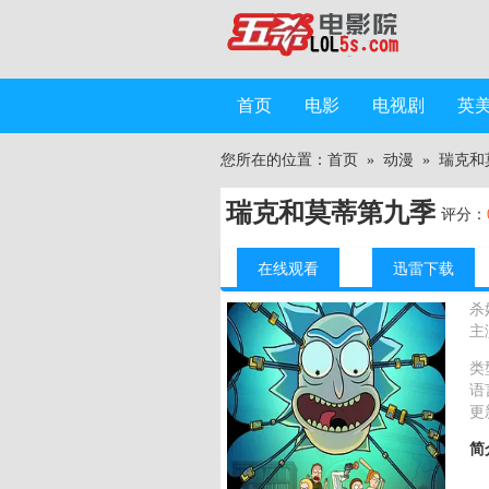
首页
电影
电视剧
英
您所在的位置：
首页
»
动漫
»
瑞克和
瑞克和莫蒂第九季
评分：
在线观看
迅雷下载
杀
主
类
语
更
简