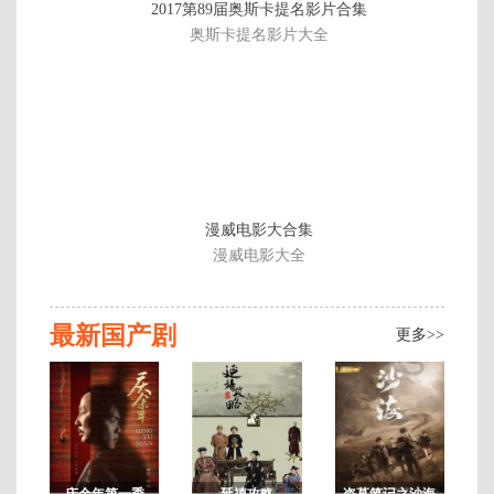
2017第89届奥斯卡提名影片合集
40
奥斯卡提名影片大全
集
已
2
完
结
漫威电影大合集
漫威电影大全
最新国产剧
更多>>
庆余年第一季
延禧攻略
盗墓笔记之沙海