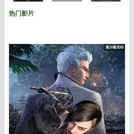
西
季
热门影片
第28集完结
[
版