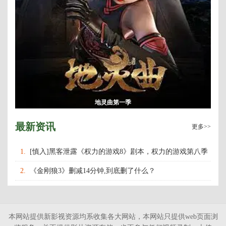
地灵曲第一季
最新资讯
更多>>
1.
[慎入]黑客泄露《权力的游戏8》剧本，权力的游戏第八季
什么时候上映播出？
2.
《金刚狼3》删减14分钟,到底删了什么？
本网站提供新影视资源均系收集各大网站，本网站只提供web页面浏