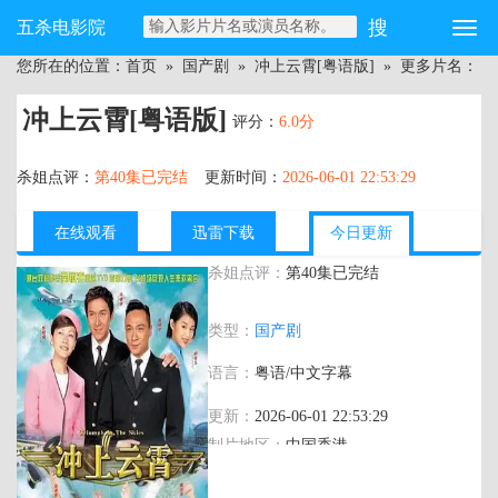
五杀电影院
您所在的位置：
首页
»
国产剧
»
冲上云霄[粤语版]
» 更多片名：
冲上云霄[粤语版]
评分：
6.0分
杀姐点评：
第40集已完结
更新时间：
2026-06-01 22:53:29
在线观看
迅雷下载
今日更新
杀姐点评：
第40集已完结
主演：
吴镇宇,陈慧珊,马德钟,胡杏儿,叶璇,
类型：
国产剧
吴卓羲,陈键锋,黄宗泽,马国明,林晓峰,苏玉
华,石修,韩马利,胡定欣,钟丽淇,郭政鸿,卢
语言：
粤语/中文字幕
宛茵,蔡国庆,苏恩磁,陈荣峻,罗冠兰,陈韵
文,刘江,河国荣,黄纪莹,姚莹莹,陈秀珠,邵
更新：
2026-06-01 22:53:29
卓尧,康华,陈奕迅,骆应钧,李国麟
制片地区：
中国香港
年代：
2003