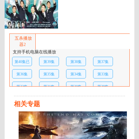
百度网盘：
加载中
简介：
唐亦琛（吴镇宇 饰）是一个对自己
要求十分严格的人，身为高级副机
五杀播放
长的他面对工作态度一丝不苟。小
器2
时候父母吵架，母亲一怒之下飞离
支持手机电脑在线播放
香港，把母亲用飞机接回来的愿望
第40集已
第39集
第38集
第37集
成为了亦琛工作最大的动力。在罗
马他邂逅了阿bell（陈慧珊 饰），2
完结
第36集
第35集
第34集
第33集
天燃烧炽烈的感情最终因为一个误
会，二人就此分离。再见面时亦琛
第32集
第31集
第30集
第29集
惊讶地发现阿bell已经成为好友
vincent（马德钟 饰）的妻子，二人
第28集
第27集
第26集
第25集
仍然认为彼此是不负责任的爱情骗
相关专题
子，却也发现自己原 …
第24集
第23集
第22集
第21集
连
载
第20集
第19集
第18集
第17集
至
第
第16集
第15集
第14集
第13集