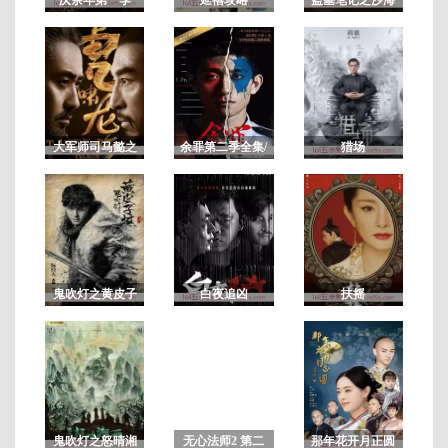
第
41
集
[
已
大军师司马懿之
余罪第二季全集/
猎场
完
虎啸龙吟/军师联
余罪电视剧第2
版
结
盟2虎啸龙吟
季 未删减版
鬼吹灯之黄皮子
白夜追凶
扶摇
坟
鬼吹灯之怒晴湘
无心法师2 第二
那年花开月正圆