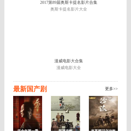
2017第89届奥斯卡提名影片合集
21
奥斯卡提名影片大全
集
2
漫威电影大合集
漫威电影大全
最新国产剧
更多>>
庆余年第一季
延禧攻略
盗墓笔记之沙海