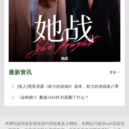
她战
最新资讯
更多>>
1.
[慎入]黑客泄露《权力的游戏8》剧本，权力的游戏第八季
什么时候上映播出？
2.
《金刚狼3》删减14分钟,到底删了什么？
本网站提供新影视资源均系收集各大网站，本网站只提供web页面浏