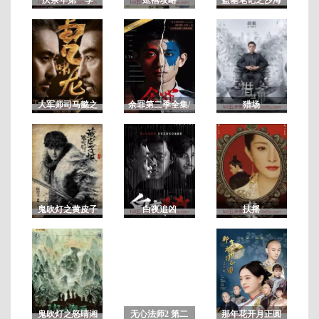
第
14
集
大军师司马懿之
余罪第二季全集/
猎场
虎啸龙吟/军师联
余罪电视剧第2
盟2虎啸龙吟
季 未删减版
鬼吹灯之黄皮子
白夜追凶
扶摇
坟
鬼吹灯之怒晴湘
无心法师2 第二
那年花开月正圆