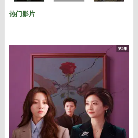
西
季
热门影片
第6集