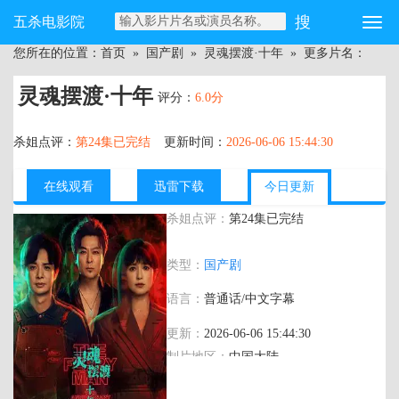
五杀电影院
您所在的位置：
首页
»
国产剧
»
灵魂摆渡·十年
» 更多片名：
灵魂摆渡·十年
评分：
6.0分
杀姐点评：
第24集已完结
更新时间：
2026-06-06 15:44:30
在线观看
迅雷下载
今日更新
杀姐点评：
第24集已完结
主演：
于毅,刘智扬,肖茵,许佳琪,姜馥颐,顾
类型：
国产剧
振翔,马凡丁,边程,简宇熙,美懿,朱超艺,李
羽桐,田广宇,杨子睿,郭信如,涂冰,闫可欣,
语言：
普通话/中文字幕
明子煜,邹敦明,芮佩怡,戴向宇,王艺禅,韩潇
珧,贝勒,杨志刚,孙雪宁,陈冠英,黑子,李洛
更新：
2026-06-06 15:44:30
伊
制片地区：
中国大陆
年代：
2026