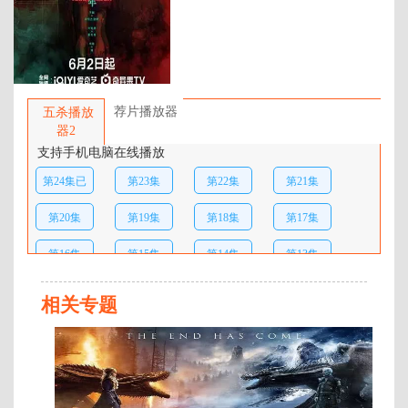
百度网盘：
加载中
简介：
幻海市，夏冬青（刘智扬 饰）与娅
（肖茵 饰）共同经营着昼夜转换的
荐片播放器
五杀播放
444号便利店，并与酷似失踪赵吏
器2
（于毅 饰）的“守夜人”结成新搭
支持手机电脑在线播放
档，守护人界与灵界的平衡。三人
第24集已
第23集
第22集
第21集
组在平凡日子里化解了多起异事，
然而，一场意外打破了平静……红
完结
第20集
第19集
第18集
第17集
月当空之际，众人诛灭其阴谋回归
现实。幻海市恢复宁静，444号便
第16集
第15集
第14集
第13集
利店继续营业，但新的异闻已在青
石板路上悄然滋生。 …
第12集
第11集
第10集
第9集
相关专题
第8集
第7集
第6集
第5集
连
载
第4集
第3集
第2集
第1集
至
第