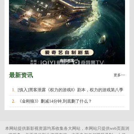
南部档案
最新资讯
更多>>
1.
[慎入]黑客泄露《权力的游戏8》剧本，权力的游戏第八季
什么时候上映播出？
2.
《金刚狼3》删减14分钟,到底删了什么？
本网站提供新影视资源均系收集各大网站，本网站只提供web页面浏