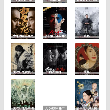
连
载
至
第
大军师司马懿之
余罪第二季全集/
猎场
06
虎啸龙吟/军师联
余罪电视剧第2
集
盟2虎啸龙吟
季 未删减版
鬼吹灯之黄皮子
白夜追凶
扶摇
坟
鬼吹灯之怒晴湘
无心法师2 第二
那年花开月正圆