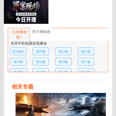
百度网盘：
加载中
简介：
艳色百相，河道惊现女尸；怒破真
凶，刑警智擒悍贼，各不相干‌，施
荐片播放器
五杀播放
暴者仍在咫尺……罪犯尺水兴波，
器2
警察捕风捉影。刑警楚风追查命
支持手机电脑在线播放
案，却意外发现魔影逼近，山庄主
第24集已
第23集
第22集
第21集
人惨遭灭门。终极对决，迫在眉
睫‌！ …
完结
第20集
第19集
第18集
第17集
第16集
第15集
第14集
第13集
第12集
第11集
第10集
第09集
相关专题
第08集
第07集
第06集
第05集
全
第
第04集
第03集
第02集
第01集
30
集