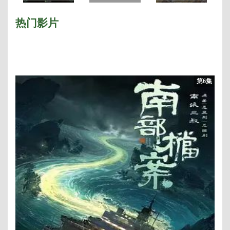
西
季
热门影片
第6集