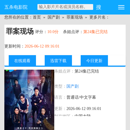
五杀电影院
您所在的位置：
首页
»
国产剧
»
罪案现场
» 更多片名：
罪案现场
评分：
10.0分
杀姐点评：
第24集已完结
更新时间：
2026-06-12 09:16:01
在线观看
迅雷下载
今日更新
杀姐点评：
第24集已完结
主演：
刘俊孝,刘宇航,许晓诺,陈梦瑶,
类型：
国产剧
语言：
普通话/中文字幕
更新：
2026-06-12 09:16:01
制片地区：
中国大陆
年代：
2026