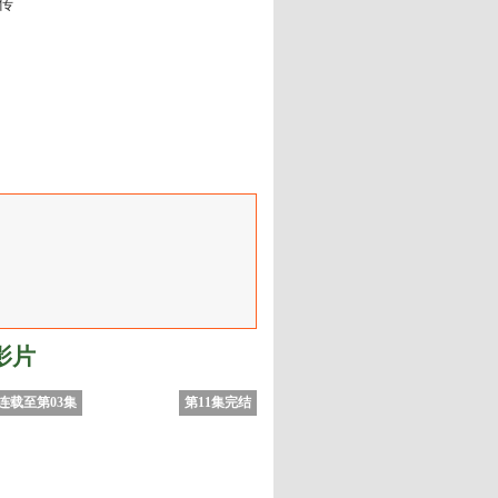
传
影片
连载至第03集
第11集完结