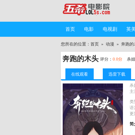
首页
电影
电视剧
英
您所在的位置：
首页
»
动漫
»
奔跑的
奔跑的木头
评分：
0.0分
杀
在线观看
迅雷下载
杀
主
类
语
更
简