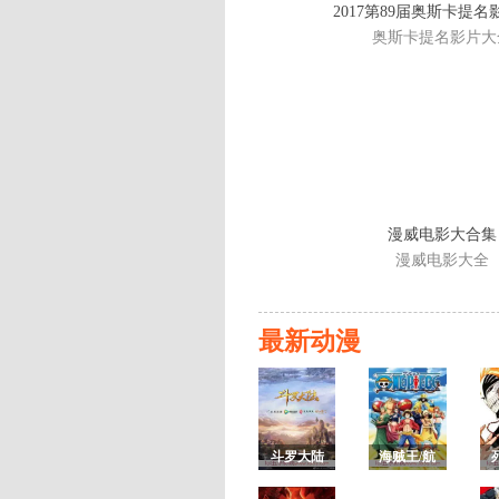
2017第89届奥斯卡提
奥斯卡提名影片大
漫威电影大合集
漫威电影大全
最新动漫
斗罗大陆
海贼王/航
第一季
海王