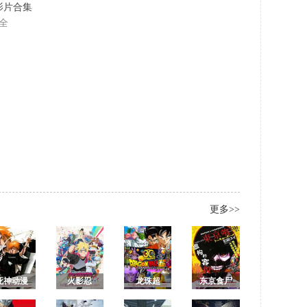
名影片合集
全
更多>>
死神动漫
火影忍
龙珠超
东京食尸
全集/境
者：博人
鬼1 东京喰