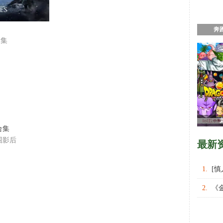
奔
合集
合集
围影后
最新
1.
[
权力的
2.
《