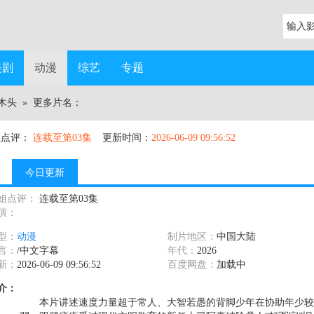
美剧
动漫
综艺
专题
木头
» 更多片名：
姐点评：
连载至第03集
更新时间：
2026-06-09 09:56:52
今日更新
姐点评：
连载至第03集
演：
型：
动漫
制片地区：
中国大陆
言：
/中文字幕
年代：
2026
新：
2026-06-09 09:56:52
百度网盘：
加载中
介：
本片讲述速度力量超于常人、大智若愚的背脚少年在协助年少较