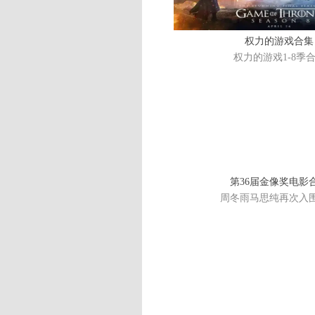
权力的游戏合集
权力的游戏1-8季
第36届金像奖电影
周冬雨马思纯再次入