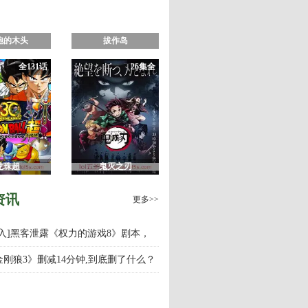
跑的木头
拔作岛
全131话
26集全
龙珠超
鬼灭之刃
资讯
更多>>
慎入]黑客泄露《权力的游戏8》剧本，
游戏第八季什么时候上映播出？
金刚狼3》删减14分钟,到底删了什么？