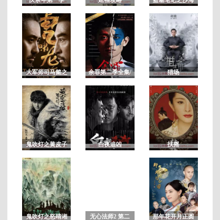
全
第
44
集
大军师司马懿之
余罪第二季全集/
猎场
虎啸龙吟/军师联
余罪电视剧第2
盟2虎啸龙吟
季 未删减版
鬼吹灯之黄皮子
白夜追凶
扶摇
坟
鬼吹灯之怒晴湘
无心法师2 第二
那年花开月正圆