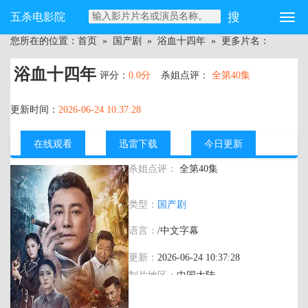
五杀电影院
您所在的位置：
首页
»
国产剧
»
浴血十四年
» 更多片名：
浴血十四年
评分：
0.0分
杀姐点评：
全第40集
更新时间：
2026-06-24 10:37:28
在线观看
迅雷下载
今日更新
杀姐点评：
全第40集
主演：
马驰 刘小锋 王玲玲 赵亮 冯茗惊 王
类型：
国产剧
梓桐 管云鹏
语言：
/中文字幕
更新：
2026-06-24 10:37:28
制片地区：
中国大陆
年代：
2017