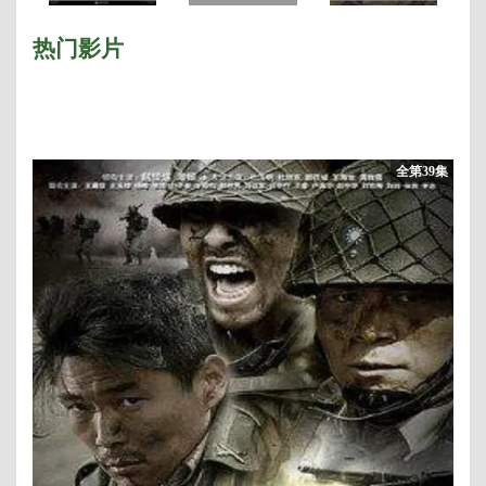
西
季
热门影片
全第39集