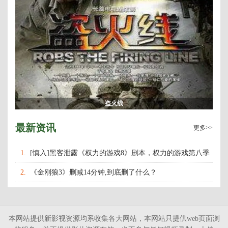
盗火线
最新资讯
更多>>
1.
[慎入]黑客泄露《权力的游戏8》剧本，权力的游戏第八季
什么时候上映播出？
2.
《金刚狼3》删减14分钟,到底删了什么？
本网站提供新影视资源均系收集各大网站，本网站只提供web页面浏