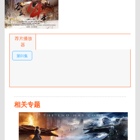
百度网盘：
加载中
简介：
九一八事变后，上海药材商人
项青松私下组织募捐，支援东北抗
荐片播放
日义勇军，其子项彬礼瞒着父亲也
器
偷偷参加抗日活动。一二八事变爆
第01集
发后上海陷入混乱，项家遭受大
难，项彬礼加入东北抗日义勇军，
后因上级投降，项彬礼投奔共产党
领导的抗联，上级决定让项彬礼回
上海建立地下交通线，为抗战武装
提供物资药品等。淞沪会战爆发
后，项彬礼加入新四军二支队，在
华中开辟根据地，开展游击战，简
相关专题
称“江抗大队”，夜袭浒墅关车站，
全
全歼日军护路 …
第
21
集