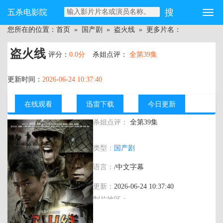
五杀电影院
您所在的位置：
首页
»
国产剧
»
盗火线
» 更多片名：
盗火线
评分：
0.0分
杀姐点评：
全第39集
更新时间：
2026-06-24 10:37:40
在线观看
迅雷下载
今日更新
杀姐点评：
全第39集
主演：
李洋 赵恒煊 海顿 王嘉佳 刘子豪 郝
类型：
国产剧
铁男 徐爽
语言：
/中文字幕
更新：
2026-06-24 10:37:40
制片地区：
年代：
2012