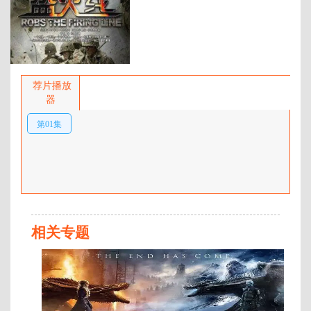
百度网盘：
加载中
简介：
电视剧《盗火线》以1944年日
本侵略者发动的一号作战计划豫湘
荐片播放
桂战役为背景，该战役旨在全面打
器
通中国大陆交通线。同时以掠夺被
第01集
占领国财富的“金百合别动队”也在
中国的土地上开始了疯狂的洗劫。
日军铁蹄进犯中原重镇郑州。该剧
为观众们娓娓地讲述了一个既带有
传奇色彩又惊心动魄的故事。 …
相关专题
全
第
21
集