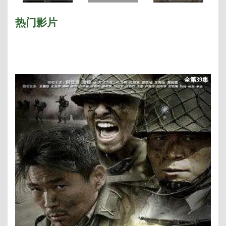
西
季
热门影片
全第39集