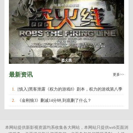
盗火线
最新资讯
更多>>
1.
[慎入]黑客泄露《权力的游戏8》剧本，权力的游戏第八季
什么时候上映播出？
2.
《金刚狼3》删减14分钟,到底删了什么？
本网站提供新影视资源均系收集各大网站，本网站只提供web页面浏