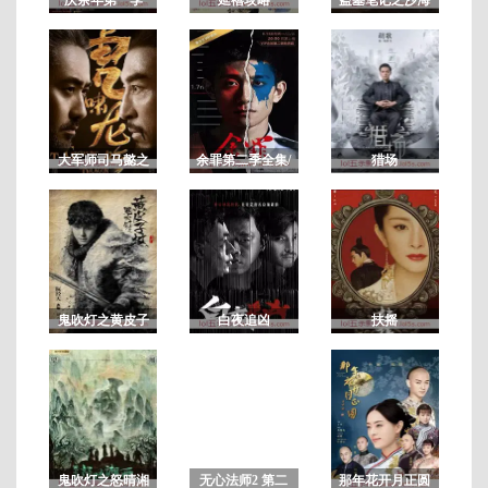
全
第
44
集
大军师司马懿之
余罪第二季全集/
猎场
虎啸龙吟/军师联
余罪电视剧第2
盟2虎啸龙吟
季 未删减版
鬼吹灯之黄皮子
白夜追凶
扶摇
坟
鬼吹灯之怒晴湘
无心法师2 第二
那年花开月正圆