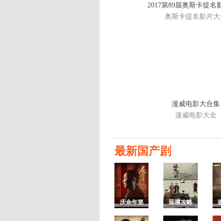
2017第89届奥斯卡提
奥斯卡提名影片大
漫威电影大合集
漫威电影大全
最新国产剧
庆余年第
延禧攻略
一季