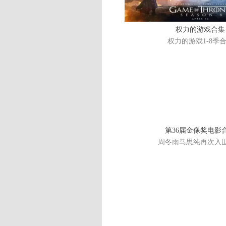
权力的游戏合集
权力的游戏1-8季
第36届金像奖电影
周冬雨马思纯再次入