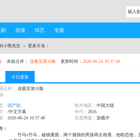
美剧
动漫
综艺
专题
的小熊先生
» 更多片名：
分
杀姐点评：
连载至第10集
更新时间：
2026-06-24 10:37:48
今日更新
姐点评：
连载至第10集
演：
型：
国产剧
制片地区：
中国大陆
言：
/中文字幕
年代：
2026
新：
2026-06-24 10:37:48
百度网盘：
加载中
介：
竹马x竹马，破镜重圆，两个孤独的男孩再次相遇，他暗恋他，