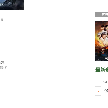
护国
合集
刺
合集
围影后
最新
1.
[
权力的
2.
《