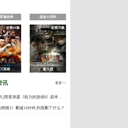
军魂传奇
浴血十四年
全第44集
全第39集
刀英雄
盗火线
资讯
更多>>
慎入]黑客泄露《权力的游戏8》剧本，
游戏第八季什么时候上映播出？
金刚狼3》删减14分钟,到底删了什么？