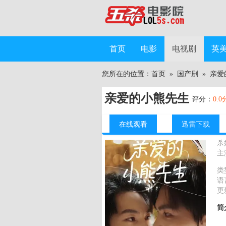
首页
电影
电视剧
英
您所在的位置：
首页
»
国产剧
»
亲爱
亲爱的小熊先生
评分：
0.0
在线观看
迅雷下载
杀
主
类
语
更
简