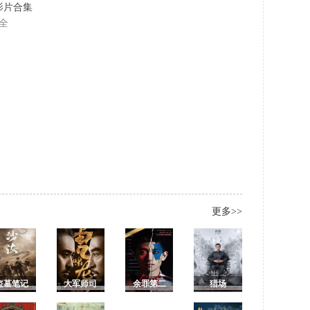
名影片合集
全
更多>>
盗墓笔记
大军师司
余罪第二
猎场
之沙海
马懿之虎
季全集/余