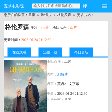
五杀电影院
您所在的位置：
首页
»
剧情片
»
格伦罗森
» 更多片名：
格伦罗森
评分：
7.0分
杀姐点评：
正片
更新时间：
2026-06-24 21:12:30
在线观看
迅雷下载
今日更新
杀姐点评：
正片
主演：
艾伦·卡明,布莱恩·考克斯
类型：
剧情片
语言：
英语/中文字幕
更新：
2026-06-24 21:12:30
制片地区：
英国
年代：
2025