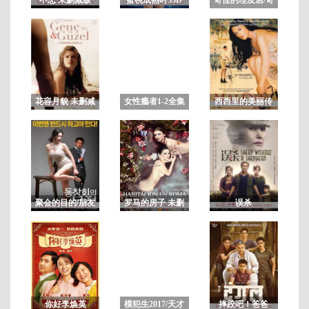
妙的美发沙龙/可
疑的美容院
正
片
花容月貌 未删减
女性瘾者1-2全集
西西里的美丽传
版BD
上下部合集 未删
说
减
聚会的目的/朋友
罗马的房子 未删
误杀
的聚会 完整版
减版
你好李焕英
模犯生2017/天才
摔跤吧！爸爸