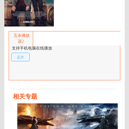
百度网盘：
加载中
简介：
母亲葬礼当天，两兄弟与父亲发生
激烈争吵，弟弟离开了位于苏格兰
五杀播放
高地的家乡，前往美国。四十年
器2
后，他们在故土重逢。 …
支持手机电脑在线播放
正片
相关专题
正
片