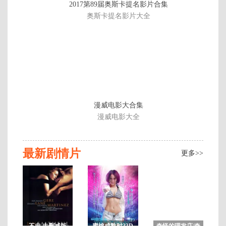
2017第89届奥斯卡提名影片合集
4
奥斯卡提名影片大全
集
已
完
结
漫威电影大合集
漫威电影大全
最新剧情片
更多>>
不忠 未删减版
蜜桃成熟时33D
奇怪的理发店/奇