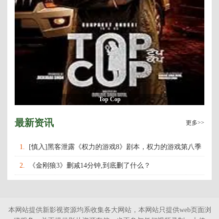
Top Cop
最新资讯
更多>>
1.
[慎入]黑客泄露《权力的游戏8》剧本，权力的游戏第八季
什么时候上映播出？
2.
《金刚狼3》删减14分钟,到底删了什么？
本网站提供新影视资源均系收集各大网站，本网站只提供web页面浏