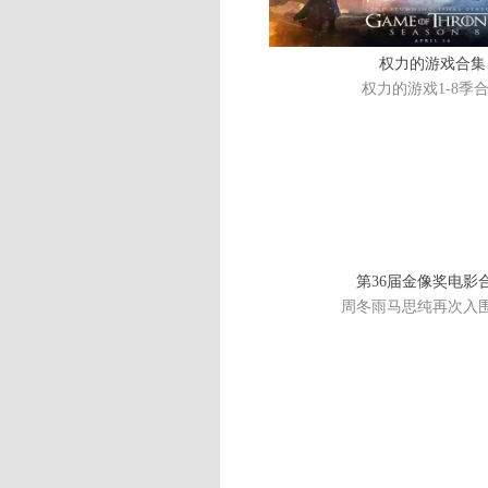
权力的游戏合集
权力的游戏1-8季
第36届金像奖电影
周冬雨马思纯再次入