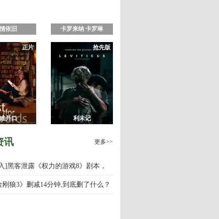
情依旧
卡罗来纳 卡罗琳
正片
抢先版
难开口
利未记
资讯
更多>>
慎入]黑客泄露《权力的游戏8》剧本，
游戏第八季什么时候上映播出？
金刚狼3》删减14分钟,到底删了什么？