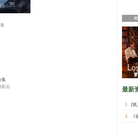
此
合集
爱
合集
围影后
最新
1.
[
权力的
2.
《