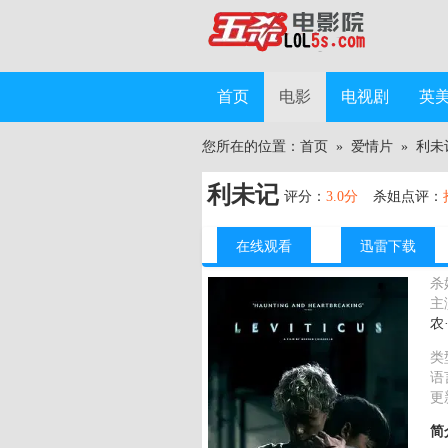
首页
电影
电视剧
英
您所在的位置：
首页
»
爱情片
»
利未
利未记
评分：
3.0分
杀姐点评：
在线观看
迅雷下载
杀
主
农
类
语
更
简