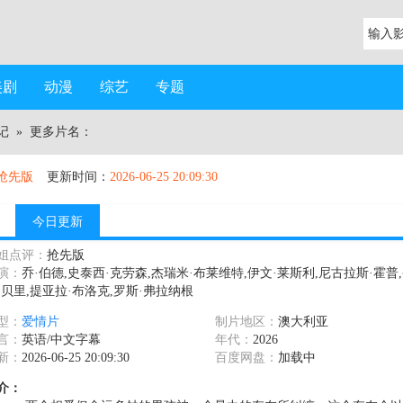
美剧
动漫
综艺
专题
记
» 更多片名：
抢先版
更新时间：
2026-06-25 20:09:30
今日更新
姐点评：
抢先版
演：
乔·伯德,史泰西·克劳森,杰瑞米·布莱维特,伊文·莱斯利,尼古拉斯·霍普
·贝里,提亚拉·布洛克,罗斯·弗拉纳根
型：
爱情片
制片地区：
澳大利亚
言：
英语/中文字幕
年代：
2026
新：
2026-06-25 20:09:30
百度网盘：
加载中
介：