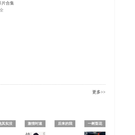
名影片合集
全
更多>>
他其实没
激情时速
后来的我
一树梨花
那么喜欢
2016
们
压海棠/洛