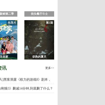
新鲜第二季
街头餐厅斗士
先导片
第1期
乐老家
炽热的夏天
资讯
更多>>
慎入]黑客泄露《权力的游戏8》剧本，
游戏第八季什么时候上映播出？
金刚狼3》删减14分钟,到底删了什么？