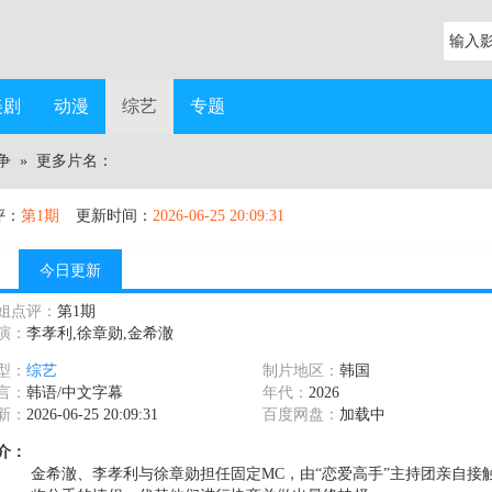
美剧
动漫
综艺
专题
争
» 更多片名：
评：
第1期
更新时间：
2026-06-25 20:09:31
今日更新
姐点评：
第1期
演：
李孝利,徐章勋,金希澈
型：
综艺
制片地区：
韩国
言：
韩语/中文字幕
年代：
2026
新：
2026-06-25 20:09:31
百度网盘：
加载中
介：
金希澈、李孝利与徐章勋担任固定MC，由“恋爱高手”主持团亲自接