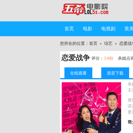
首页
电影
电视剧
英
您所在的位置：
首页
»
综艺
»
恋爱战
恋爱战争
评分：
3.0分
杀姐点
在线观看
迅雷下载
杀
主
类
语
更
简