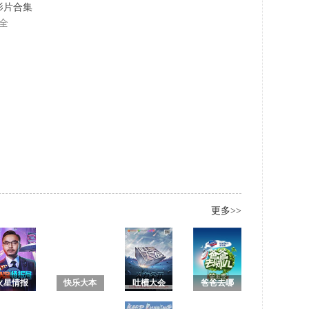
名影片合集
全
更多>>
火星情报
快乐大本
吐槽大会
爸爸去哪
局 第三季
营2018
第一季 未
儿第五季