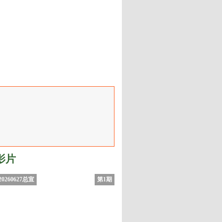
影片
0260627总宣
第1期