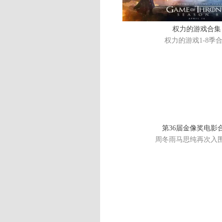
权力的游戏合集
权力的游戏1-8季
第36届金像奖电影
周冬雨马思纯再次入