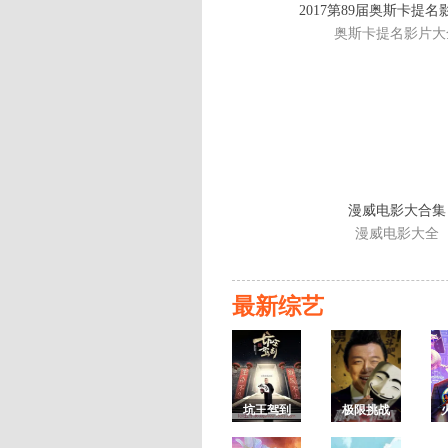
2017第89届奥斯卡提
奥斯卡提名影片大
漫威电影大合集
漫威电影大全
最新综艺
坑王驾到
极限挑战
第三季