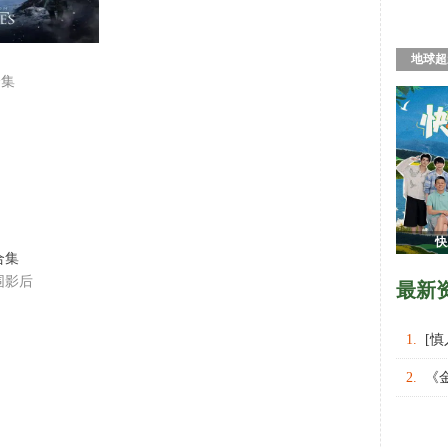
地球超
合集
快
合集
围影后
最新
1.
[
权力的
2.
《