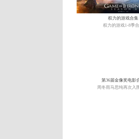
权力的游戏合集
权力的游戏1-8季
第36届金像奖电影
周冬雨马思纯再次入