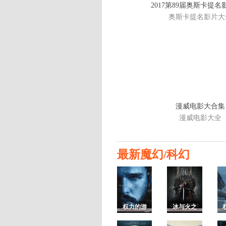
2017第89届奥斯卡提
奥斯卡提名影片大
漫威电影大合集
漫威电影大全
最新魔幻/科幻
权力的游
冰与火之
戏第七季/
歌1/权力的