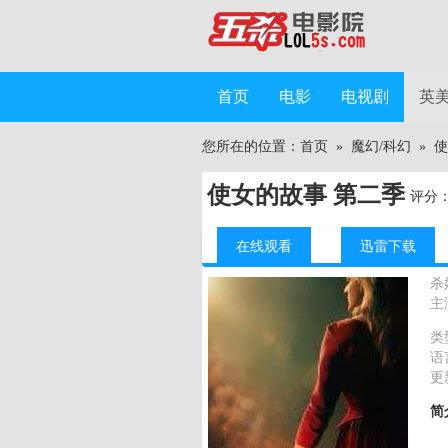
首页
电影
电视剧
英
您所在的位置：
首页
»
魔幻/科幻
»
使
使女的故事 第二季
评分
在线观看
迅雷下载
杀
主
类
语
更
简