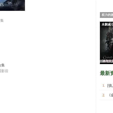
权力的游
合集
与
未删减/
冰与火
合集
游
围影后
最新
1.
[
权力的
2.
《