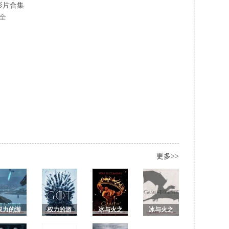
名影片合集
全
更多>>
权力的游
权力的游
冰与火之
冰与火之
戏第八季/
戏第八季
歌2/权力的
歌3/权力的