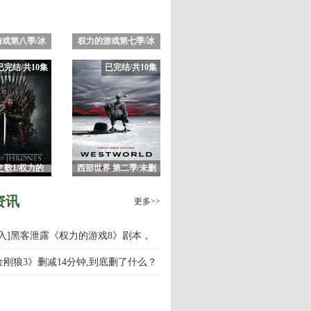
戏第八季/冰
权力的游戏第七季/冰
火之歌8
与火之歌7
已完结/共10集
已完结/共10集
之歌1/权力的
西部世界 第二季/未删
戏第一季
减版完整版 HBO神剧
资讯
更多>>
慎入]黑客泄露《权力的游戏8》剧本，
游戏第八季什么时候上映播出？
金刚狼3》删减14分钟,到底删了什么？