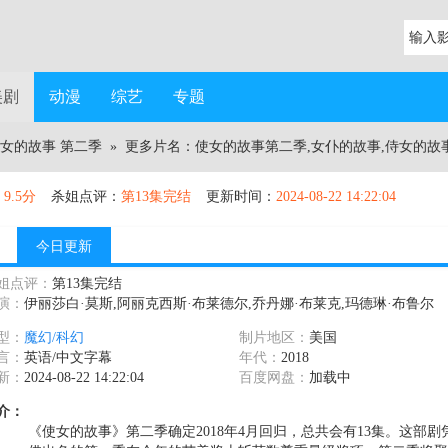
美剧
动漫
综艺
专题
女的故事 第二季
» 更多片名：使女的故事第二季,女仆的故事,侍女的故
：
9.5分
杀姐点评：
第13集完结
更新时间：
2024-08-22 14:22:04
今日更新
姐点评：
第13集完结
演：
伊丽莎白·莫斯,阿丽克西斯·布莱德尔,乔丹娜·布莱克,玛德琳·布鲁尔
型：
魔幻/科幻
制片地区：
美国
言：
英语/中文字幕
年代：
2018
新：
2024-08-22 14:22:04
百度网盘：
加载中
介：
《使女的故事》第二季确定2018年4月回归，总共会有13集。这部剧