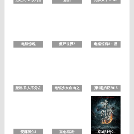
集 未删减版
合集
HD
高
清
中
电锯惊魂
僵尸世界2
电锯惊魂8：竖
英
1234567合集
锯 高清完整版
双
字
魔屋/杀人不分左
电锯少女血肉之
[泰国]奶奶2016
右 未删减版
华
中文字幕
安娜贝尔1
重创/猛击
京城81号2