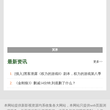
冥界
最新资讯
更多>>
1.
[慎入]黑客泄露《权力的游戏8》剧本，权力的游戏第八季
什么时候上映播出？
2.
《金刚狼3》删减14分钟,到底删了什么？
本网站提供新影视资源均系收集各大网站，本网站只提供web页面浏