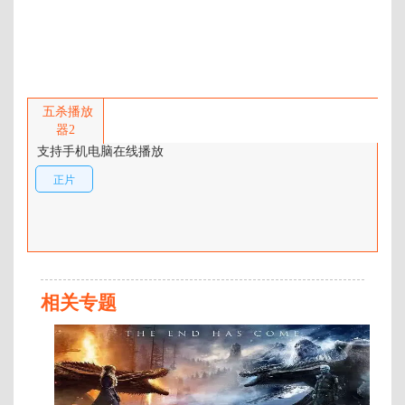
百度网盘：
加载中
简介：
《玛拉》剧情介绍：影片故事讲述
犯罪心理学家凯特(欧嘉·柯瑞兰寇
五杀播放
饰)被指控在她睡梦期间谋杀了自己
器2
丈夫，而唯一的目击者是他们年仅
支持手机电脑在线播放
八岁的女儿。然而当凯特挖掘出深
正片
入睡梦的古老面纱后，她更是经历
此前受害者经历过的状况，一些恐
怖即将袭来。 …
相关专题
正
片