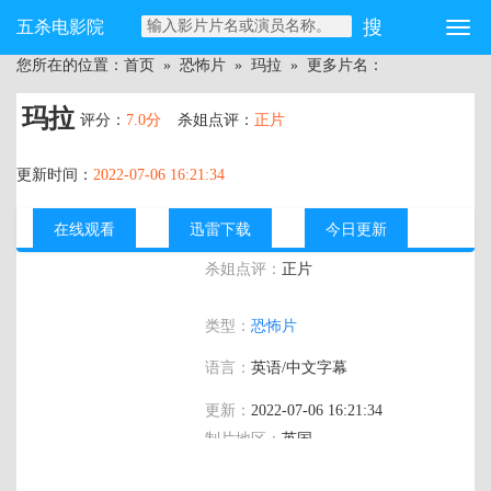
五杀电影院
您所在的位置：
首页
»
恐怖片
»
玛拉
» 更多片名：
玛拉
评分：
7.0分
杀姐点评：
正片
更新时间：
2022-07-06 16:21:34
在线观看
迅雷下载
今日更新
杀姐点评：
正片
主演：
欧嘉·柯瑞兰寇 / 哈维尔·博泰特 /
类型：
恐怖片
兰斯·E·尼克尔斯 / 罗茜·费尔纳 / 梅丽莎·
博洛纳 / 吉娅·斯科娃 / Mitch Eakins /
语言：
英语/中文字幕
Mackenzie Imsand / Dandy Barrett / Craig
Conway / Kathy McGraw / Jacob Grodnik
更新：
2022-07-06 16:21:34
制片地区：
英国
年代：
2018