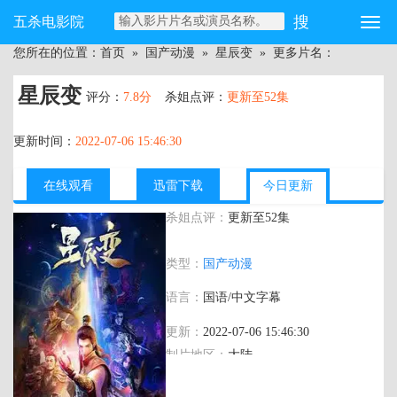
五杀电影院
您所在的位置：
首页
»
国产动漫
»
星辰变
» 更多片名：
星辰变
评分：
7.8分
杀姐点评：
更新至52集
更新时间：
2022-07-06 15:46:30
在线观看
迅雷下载
今日更新
杀姐点评：
更新至52集
主演：
沈达威,翁媛,杨鸥,赵铭,符冲,海帆,
类型：
国产动漫
蘑菇,降温,夏磊,郭鸿博,刘北辰,孟祥龙,赵
洋,曹真,十四
语言：
国语/中文字幕
更新：
2022-07-06 15:46:30
制片地区：
大陆
年代：
2018