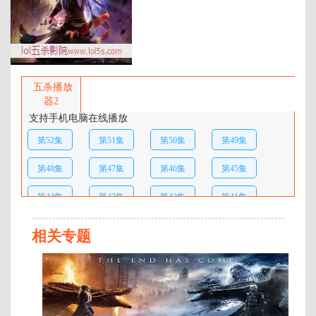
百度网盘：
加载中
简介：
《星辰变》是玄幻小说大神“我吃
西红柿”的第三部作品，它是一部
五杀播放
世界观宏大的玄幻修真小说，充满
器2
天马行空的想象。2007年5月开
支持手机电脑在线播放
始，我吃西红柿在起点中文网连载
第52集
第51集
第50集
第49集
《星辰变》，一经发布便收获超高
人气，迅速登陆各大小说排行榜，
第48集
第47集
第46集
第45集
在全球中文小说搜索榜中连续三十
六周排名第一，曾被盛赞“小说不
第44集
第43集
第42集
第41集
读星辰变 ，就称书虫也枉然”。
《星辰变动画》根据《星辰变》玄
第40集
第39集
第38集
第37集
幻小说改编而成。 …
相关专题
第36集
第35集
第34集
第33集
第
30
第32集
第31集
第30集
第29集
集
完
第28集
第27集
第26集
第25集