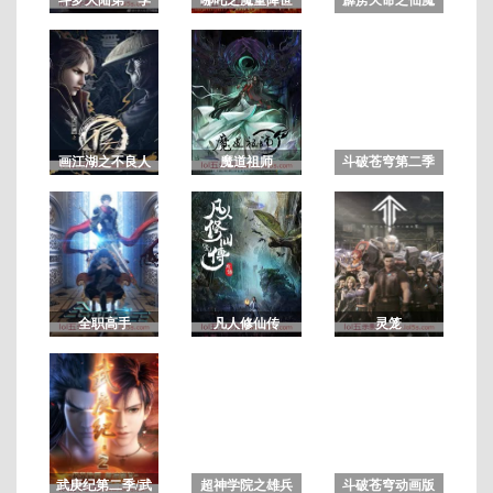
鏖锋2斩魔录 国
语闽南版
30
集
全
画江湖之不良人
魔道祖师
斗破苍穹第二季
3/画江湖之不良
人第三季
全职高手
凡人修仙传
灵笼
武庚纪第二季/武
超神学院之雄兵
斗破苍穹动画版