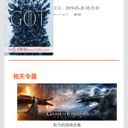
皮鲁·埃斯贝克,格温多兰·克里斯蒂,利亚姆·
更新：
2019-05-20 18:25:01
坎宁安
制片地区：
美国
年代：
2019
百度网盘：
加载中
简介：
HBO剧集《权力的游戏》第八季将
于2019年4月14日播出，本季共6
集。故事发展至第八季，重返临冬
相关专题
城的琼恩·雪诺（基特·哈灵顿 Kit
Harington 饰）在布兰·史塔克（伊
已
萨克·亨普斯特德-怀特 Isaac
完
Hempstead-Wright 饰）口中得知了
结/
自己身世的秘密，让他与丹妮莉丝·
共
塔格利安（艾米莉亚·克拉克 Emilia
Clarke 饰）的关系蒙上了一层冰
6
霜。詹姆·兰尼斯特（尼古拉· …
集
权力的游戏合集