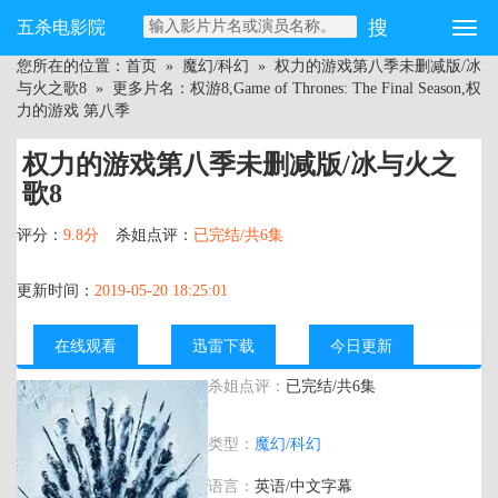
五杀电影院
您所在的位置：
首页
»
魔幻/科幻
»
权力的游戏第八季未删减版/冰
与火之歌8
» 更多片名：权游8,Game of Thrones: The Final Season,权
力的游戏 第八季
权力的游戏第八季未删减版/冰与火之
歌8
评分：
9.8分
杀姐点评：
已完结/共6集
更新时间：
2019-05-20 18:25:01
在线观看
迅雷下载
今日更新
杀姐点评：
已完结/共6集
主演：
艾米莉亚·克拉克,基特·哈灵顿,彼特·
类型：
魔幻/科幻
丁拉基,苏菲·特纳,麦茜·威廉姆斯,琳娜·海
蒂,伊萨克·亨普斯特德-怀特,尼古拉·科斯
语言：
英语/中文字幕
特-瓦尔道,约翰·C·布莱德利,阿尔菲·艾伦,