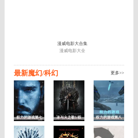
07
集
季
漫威电影大合集
漫威电影大全
8
最新魔幻/科幻
更多>>
权力的游戏第七
冰与火之歌1/权
权力的游戏第八
季/冰与火之歌7
力的游戏第一季
季/冰与火之歌8