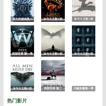
未
删
减/
已
权力的游戏第八
冰与火之歌2/权
冰与火之歌3/权
完
季未删减版/冰与
力的游戏第二季
力的游戏第三季
结/
火之歌8
季
共
10
集
西部世界 第一季
冰与火之歌5/权
冰与火之歌6/权
未删减完整版
力的游戏第五季
力的游戏第六季
7
冰与火之歌4/权
西部世界 第二
天赋异禀第一季
力的游戏第四季
季/未删减版完整
版 HBO神剧
热门影片