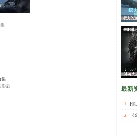
权力的游
合集
与
未删减/
冰与火
合集
游
围影后
最新
1.
[
权力的
2.
《