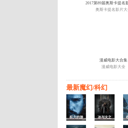
2017第89届奥斯卡提
奥斯卡提名影片大
漫威电影大合集
漫威电影大全
最新魔幻/科幻
权力的游
冰与火之
戏第七季/
歌1/权力的