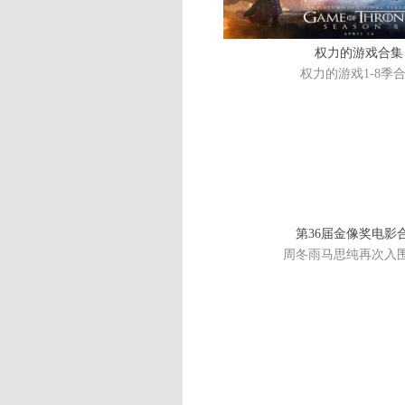
权力的游戏合集
权力的游戏1-8季
第36届金像奖电影
周冬雨马思纯再次入