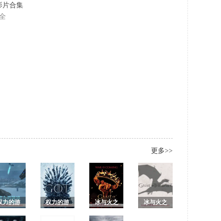
名影片合集
全
更多>>
权力的游
权力的游
冰与火之
冰与火之
戏第八季/
戏第八季
歌2/权力的
歌3/权力的