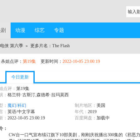
美剧
动漫
综艺
专题
电侠 第六季
» 更多片名：The Flash
杀姐点评：
第19集
更新时间：
2022-10-05 23:00:19
今日更新
姐点评：
第19集
演：
格兰特·古斯汀,森德希·拉玛莫西
型：
魔幻/科幻
制片地区：
美国
言：
英语/中文字幕
年代：
2019
新：
2022-10-05 23:00:19
百度网盘：
加载中
介：
CW台一口气宣布续订旗下10部美剧，刚刚庆祝播出300集的《邪恶