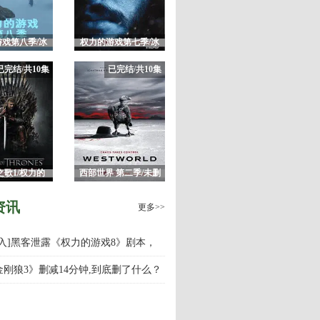
戏第八季/冰
权力的游戏第七季/冰
火之歌8
与火之歌7
已完结/共10集
已完结/共10集
之歌1/权力的
西部世界 第二季/未删
戏第一季
减版完整版 HBO神剧
资讯
更多>>
慎入]黑客泄露《权力的游戏8》剧本，
游戏第八季什么时候上映播出？
金刚狼3》删减14分钟,到底删了什么？