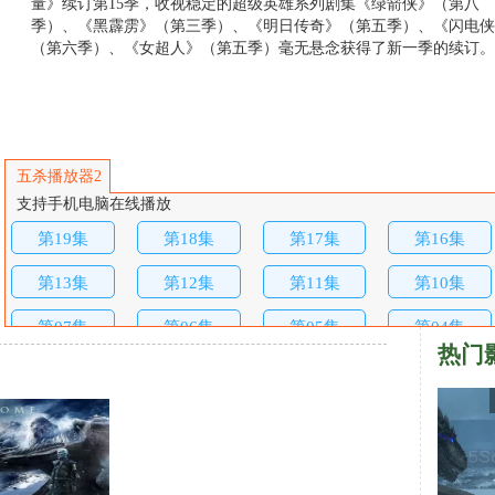
量》续订第15季，收视稳定的超级英雄系列剧集《绿箭侠》（第八
季）、《黑霹雳》（第三季）、《明日传奇》（第五季）、《闪电侠
（第六季）、《女超人》（第五季）毫无悬念获得了新一季的续订。
五杀播放器2
支持手机电脑在线播放
第19集
第18集
第17集
第16集
第13集
第12集
第11集
第10集
第07集
第06集
第05集
第04集
热门
第01集