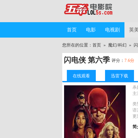
首页
电影
电视剧
英
您所在的位置：
首页
»
魔幻/科幻
»
闪
闪电侠 第六季
评分：
7.6分
在线观看
迅雷下载
杀
主
类
语
更
简