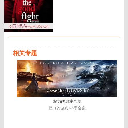
年代：
2020
百度网盘：
加载中
简介：
雷迪克、博斯曼和洛克哈特律师事
务所在接连失去最大客户“真香
（chumhum）”搜索引擎、创始合
相关专题
伙人性侵丑闻东窗事发后，不得不
接受跨国巨头STR劳瑞律师事务所
13
收购成为其附属子公司，转眼间所
集
有决定都逃不过顶头巨头事后批评
全
问责。尽管STR劳瑞初看好似善主
一枚，戴安·洛克哈特和同事却因丧
失独立自主纷纷恼火不已。 …
权力的游戏合集
权力的游戏1-8季合集