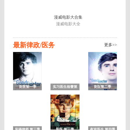
漫威电影大合集
漫威电影大全
最新律政/医务
更多>>
良医第一季
实习医生格蕾第
良医第二季
十四季
完
结
风骚律师 第三季
良医 第三季
夜班医生 第四季