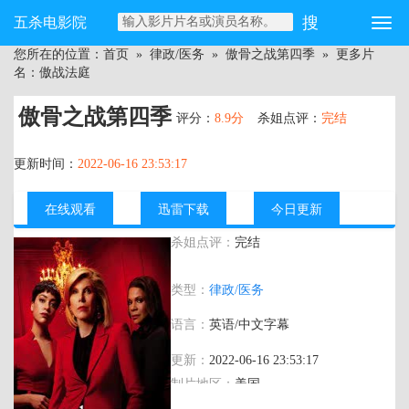
五杀电影院
您所在的位置：
首页
»
律政/医务
»
傲骨之战第四季
» 更多片
名：傲战法庭
傲骨之战第四季
评分：
8.9分
杀姐点评：
完结
更新时间：
2022-06-16 23:53:17
在线观看
迅雷下载
今日更新
杀姐点评：
完结
主演：
克里斯汀·芭伦斯基,库什·珍宝,德尔
类型：
律政/医务
罗伊·林多,休·丹西
语言：
英语/中文字幕
更新：
2022-06-16 23:53:17
制片地区：
美国