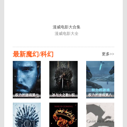
季
漫威电影大合集
漫威电影大全
8
最新魔幻/科幻
更多>>
权力的游戏第七
冰与火之歌1/权
权力的游戏第八
季/冰与火之歌7
力的游戏第一季
季/冰与火之歌8
未
删