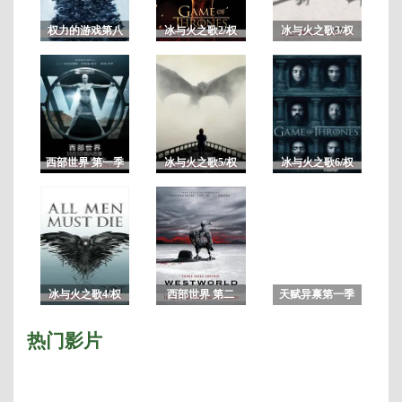
减/
已
权力的游戏第八
冰与火之歌2/权
冰与火之歌3/权
完
季未删减版/冰与
力的游戏第二季
力的游戏第三季
结/
火之歌8
季
共
10
集
西部世界 第一季
冰与火之歌5/权
冰与火之歌6/权
未删减完整版
力的游戏第五季
力的游戏第六季
7
冰与火之歌4/权
西部世界 第二
天赋异禀第一季
力的游戏第四季
季/未删减版完整
版 HBO神剧
热门影片