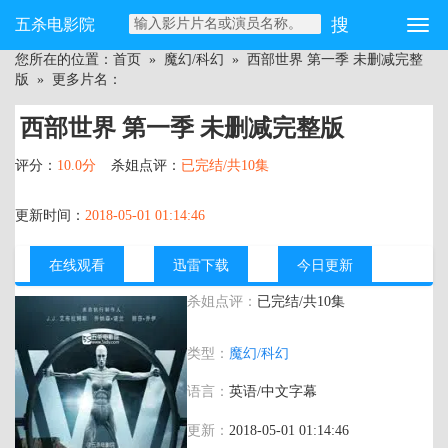
五杀电影院
您所在的位置：
首页
»
魔幻/科幻
»
西部世界 第一季 未删减完整
版
» 更多片名：
西部世界 第一季 未删减完整版
评分：
10.0分
杀姐点评：
已完结/共10集
更新时间：
2018-05-01 01:14:46
在线观看
迅雷下载
今日更新
杀姐点评：
已完结/共10集
主演：
乔纳森·诺兰 埃文·蕾切尔·伍德 安东
类型：
魔幻/科幻
尼·霍普金斯 本·巴恩斯 西方极乐园
语言：
英语/中文字幕
更新：
2018-05-01 01:14:46