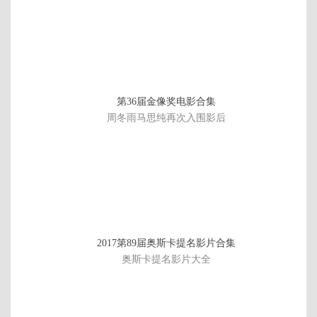
第36届金像奖电影合集
周冬雨马思纯再次入围影后
已
2017第89届奥斯卡提名影片合集
完
奥斯卡提名影片大全
结/
全
07
集