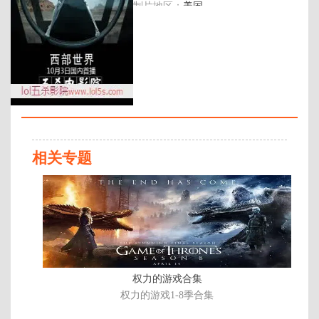
制片地区：
美国
年代：
2016
百度网盘：
加载中
简介：
HBO继权游之后又一重磅新剧！乔
纳森·诺兰编导，改编自1973年的同
名电影，讲述了一个名叫“西部世
相关专题
界”的未来乐园，在那里客户们可
以体验任何犯罪或者被禁止的事
已
情，而这个乐园也将成为人工意识
完
的黎明！简直就是‘’杀与cao之
结/
歌‘’的2.0版 …
共
6
集
权力的游戏合集
权力的游戏1-8季合集