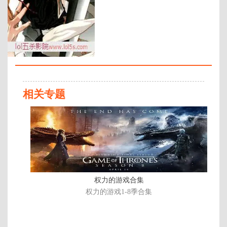
年代：
2004
百度网盘：
加载中
简介：
《BLEACH》是日本漫画家久保带
人的漫画作品，于《周刊少年
Jump》连载中。现在已经被翻译成
相关专题
英文、中文等多个版本，台湾东立
出版社译为《死神》，大陆连环画
完
出版社先后拟定译名为“死神”、“净
结
灵”，但均未通过新闻出版署审
批，最后译为《境·界》。2004年10
月5日起至2012年3月27日在东京电
视台系列播放电视动画。在2008年
是排行第五名的日本最畅销漫画，
而在2009年排行第三，仅次于海贼
权力的游戏合集
王和火影忍 …
权力的游戏1-8季合集