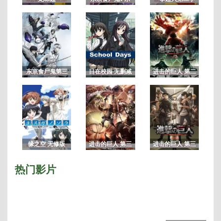
动
京喰种第一季
画
东京食尸鬼第三
日在校园 无删减
进击的巨人 第二
季/东京喰种：re
版
季
缘之空 无修版
进击的巨人 第三
进击的巨人 第三
季 Part.2
季
热门影片