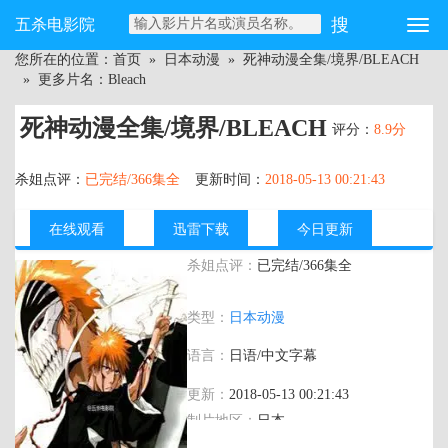
五杀电影院
您所在的位置：
首页
»
日本动漫
»
死神动漫全集/境界/BLEACH
» 更多片名：Bleach
死神动漫全集/境界/BLEACH
评分：
8.9分
杀姐点评：
已完结/366集全
更新时间：
2018-05-13 00:21:43
在线观看
迅雷下载
今日更新
杀姐点评：
已完结/366集全
主演：
森田成一 折笠富美子 松冈由贵
类型：
日本动漫
语言：
日语/中文字幕
更新：
2018-05-13 00:21:43
制片地区：
日本