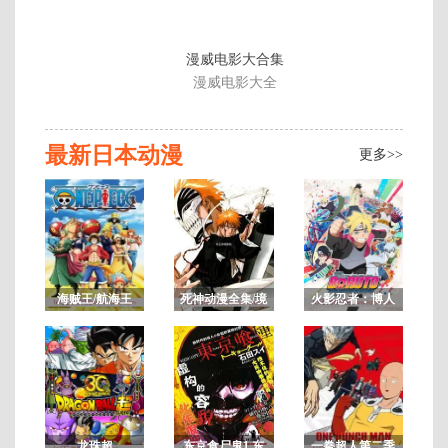
版
2
漫威电影大合集
漫威电影大全
最新日本动漫
更多>>
海贼王/航海王
死神动漫全集/境
火影忍者：博人
界/BLEACH
传之次世代继承
者
悬
疑/
剧
情/
龙珠超
东京食尸鬼1 东
一拳超人第二季