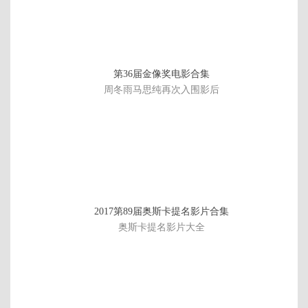
第36届金像奖电影合集
周冬雨马思纯再次入围影后
黑
2017第89届奥斯卡提名影片合集
子
奥斯卡提名影片大全
的
篮
球
剧
场