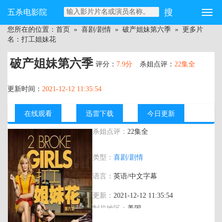
五杀电影院
您所在的位置：
首页
»
喜剧/剧情
»
破产姐妹第六季
» 更多片
名：打工姐妹花
破产姐妹第六季
评分：
7.9分
杀姐点评：
22集全
更新时间：
2021-12-12 11:35:54
在线观看
迅雷下载
今日更新
杀姐点评：
22集全
主演：
凯特·戴琳斯 贝丝·比厄 加勒特·莫里
类型：
喜剧/剧情
斯 乔纳森·克特 马修·摩伊
语言：
英语/中文字幕
更新：
2021-12-12 11:35:54
制片地区：
美国