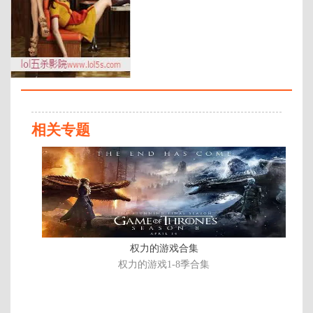
年代：
2016
百度网盘：
加载中
简介：
10月11日，期待已久的《破产姐
妹》第六季终于开播啦!我们又可以
在麦克斯和卡罗琳的欢声笑语中度
相关专题
过每一周啦!前几日《破产姐妹》第
六季曝光首款预告片，麦克斯和卡
已
罗琳搞笑回归，最开心的是苏菲终
完
于生宝宝啦 …
结
权力的游戏合集
权力的游戏1-8季合集