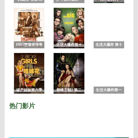
删减版
季
HBO堕落街传奇
生活大爆炸第十
生活大爆炸 第十
第一季/红灯禁区
二季
季
破产姐妹第六季
都铎王朝2 第二
生活大爆炸第一
季无删减版
季 全集
热门影片