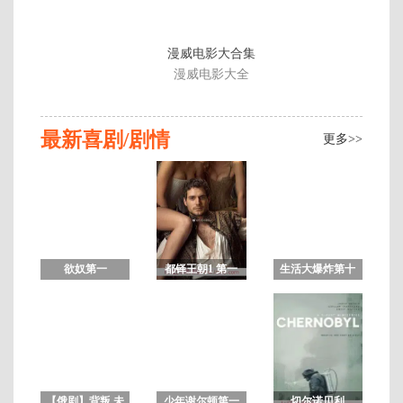
漫威电影大合集
漫威电影大全
最新喜剧/剧情
更多>>
欲奴第一
都铎王朝1 第一
生活大爆炸第十
季/Submission中
季无删减版
一季
文字幕 未删减
8
集
全
【俄剧】背叛 未
少年谢尔顿第一
切尔诺贝利