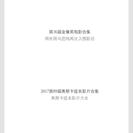
第36届金像奖电影合集
周冬雨马思纯再次入围影后
第
2017第89届奥斯卡提名影片合集
8
奥斯卡提名影片大全
集
季
完
结