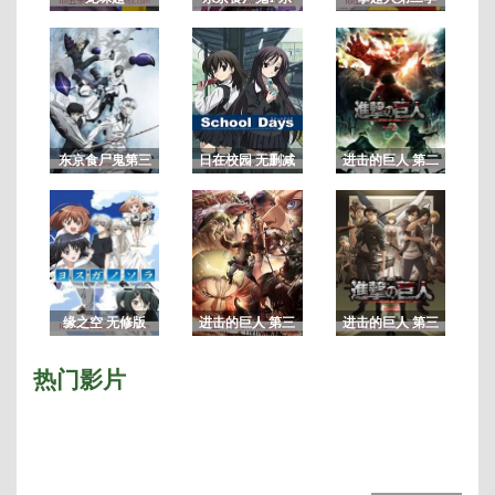
动
京喰种第一季
画
东京食尸鬼第三
日在校园 无删减
进击的巨人 第二
季/东京喰种：re
版
季
缘之空 无修版
进击的巨人 第三
进击的巨人 第三
季 Part.2
季
热门影片