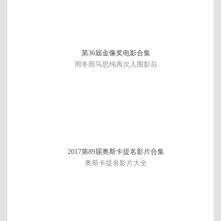
第36届金像奖电影合集
周冬雨马思纯再次入围影后
黑
2017第89届奥斯卡提名影片合集
子
奥斯卡提名影片大全
的
篮
球
剧
场