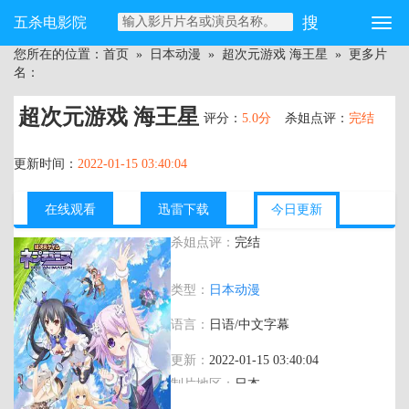
五杀电影院
您所在的位置：
首页
»
日本动漫
»
超次元游戏 海王星
» 更多片
名：
超次元游戏 海王星
评分：
5.0分
杀姐点评：
完结
更新时间：
2022-01-15 03:40:04
在线观看
迅雷下载
今日更新
杀姐点评：
完结
主演：
田中理惠,今井麻美,阿澄佳奈,佐藤
类型：
日本动漫
利奈,堀江由衣,喜多村英梨,小仓唯,石原夏
织,植田佳奈,酒井香奈子,金井美香,庄子裕
语言：
日语/中文字幕
衣,花泽香菜,悠木碧,高桥智秋,西萩五十铃,
小林优,皆川纯子,上田耀司,藤原祐规,远藤
更新：
2022-01-15 03:40:04
绫,山本格,樱井浩美,饭田友子,村川梨衣,三
制片地区：
日本
宅麻理惠,金田晶,庆长佑香,中津真莉,叶山
郁美,雨宫天