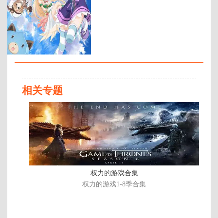
年代：
2013
百度网盘：
加载中
简介：
游戏业界是一个与现实相异的世
界，存在着四个由女神统治的国
家：Planeptune、Lastation、
相关专题
Leanbox和Lowee，四个国家为了争
夺女神力量之源“Share”而展开长期
完
战争。但是，因惧怕长期战争导致
结
国力衰弱，女神们最终缔结了禁止
武力争夺Share的《友好条约》。就
这样，游戏业界迈向崭新的未来，
四个国家的女神和候补生妹妹也开
始了新的生活——。 …
权力的游戏合集
权力的游戏1-8季合集