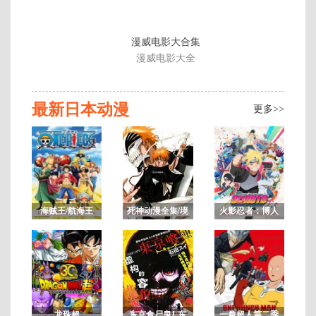
版
2
漫威电影大合集
漫威电影大全
最新日本动漫
更多>>
海贼王/航海王
死神动漫全集/境
火影忍者：博人
界/BLEACH
传之次世代继承
者
悬
疑/
剧
情/
龙珠超
东京食尸鬼1 东
一拳超人第二季