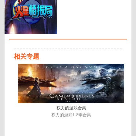
年代：
2017
百度网盘：
加载中
简介：
《火星情报局》是一档用综艺手法
检验全民新奇发现的网络涵综。在
局长汪涵的统领下，火星特工定期
相关专题
提案，对人类行为模式进行研究，
坚信保护地球就是保护火星。 …
更
新
至
202
期
权力的游戏合集
权力的游戏1-8季合集