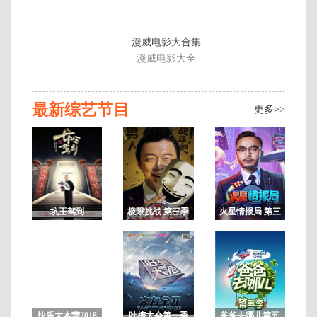
漫威电影大合集
漫威电影大全
最新综艺节目
更多>>
坑王驾到
极限挑战 第三季
火星情报局 第三
季
202
期
快乐大本营2018
吐槽大会第一季
爸爸去哪儿第五