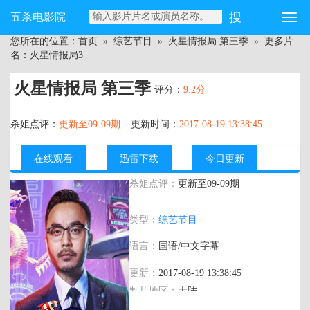
五杀电影院
您所在的位置：
首页
»
综艺节目
»
火星情报局 第三季
» 更多片
名：火星情报局3
火星情报局 第三季
评分：
9.2分
杀姐点评：
更新至09-09期
更新时间：
2017-08-19 13:38:45
在线观看
迅雷下载
今日更新
杀姐点评：
更新至09-09期
主演：
汪涵,薛之谦,郭雪芙,钱枫,杨迪,刘
类型：
综艺节目
维,张宇,沈梦辰,田源,烧饼,金靖
语言：
国语/中文字幕
更新：
2017-08-19 13:38:45
制片地区：
大陆