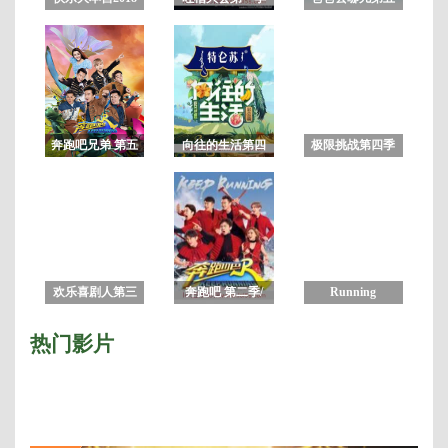
未删减版
季
奔跑吧兄弟 第五
向往的生活第四
极限挑战第四季
季
季
欢乐喜剧人第三
奔跑吧 第二季/
Running
季
奔跑吧兄弟 第六
Man2018
季
热门影片
2