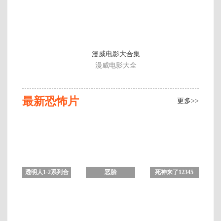
漫威电影大合集
漫威电影大全
最新恐怖片
更多>>
透明人1-2系列合
恶胎
死神来了12345
集 未删减版
合集
HD