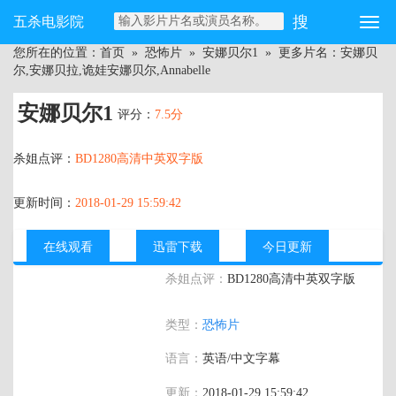
五杀电影院
您所在的位置：
首页
»
恐怖片
»
安娜贝尔1
» 更多片名：安娜贝
尔,安娜贝拉,诡娃安娜贝尔,Annabelle
安娜贝尔1
评分：
7.5分
杀姐点评：
BD1280高清中英双字版
更新时间：
2018-01-29 15:59:42
在线观看
迅雷下载
今日更新
杀姐点评：
BD1280高清中英双字版
主演：
安娜贝拉·沃丽丝,瓦德·霍尔顿,托尼·
类型：
恐怖片
阿门多拉,阿尔法·伍达德,凯莉·奥马利,布莱
恩·豪威,埃里克·拉丁
语言：
英语/中文字幕
更新：
2018-01-29 15:59:42