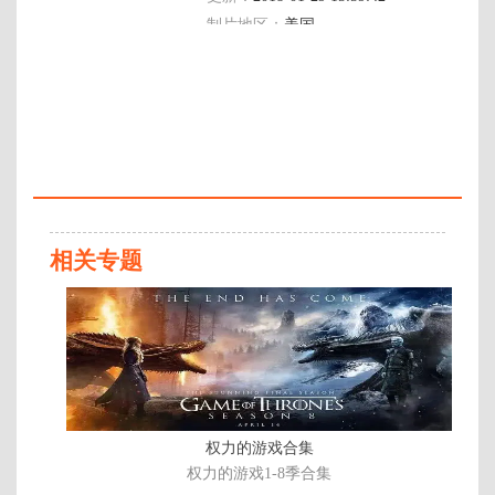
制片地区：
美国
年代：
2014
百度网盘：
加载中
简介：
《安娜贝尔》主要讲述新婚燕尔的
约翰·戈登（瓦德·霍尔顿 Ward
Horton 饰）和妻子米娅（安娜贝拉
相关专题
·沃丽丝 Annabelle Wallis 饰）共同
孕育了新的生命，对于这对未经世
正
事的小夫妻来说，喜悦和担忧相伴
片
而行。那个晚上，约翰找到了妻子
寻觅已久的娃娃安娜贝尔，与此同
时，邻居彼得家则发生了残忍血
案，更为可怕的厄运也朝着戈登夫
妇袭来。几名丧失人性的邪教男女
闯入戈登家中，试图对他们展开屠
权力的游戏合集
杀。虽 …
权力的游戏1-8季合集