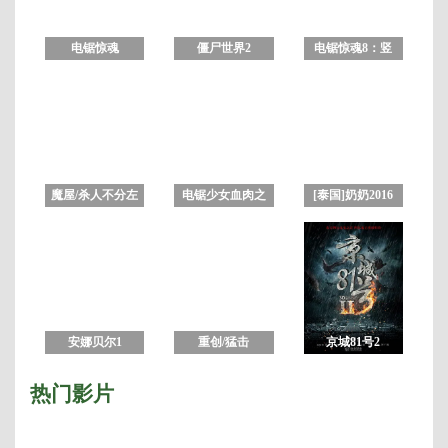
高
清
中
电锯惊魂
僵尸世界2
电锯惊魂8：竖
英
1234567合集
锯 高清完整版
双
字
魔屋/杀人不分左
电锯少女血肉之
[泰国]奶奶2016
右 未删减版
华
中文字幕
安娜贝尔1
重创/猛击
京城81号2
热门影片