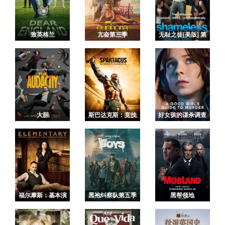
致英格兰
亢奋第三季
无耻之徒[美版] 第
一季
大胆
斯巴达克斯：竞技
好女孩的谋杀调查
场之神
指南 第二季
福尔摩斯：基本演
黑袍纠察队第五季
黑帮领地
绎法第三季