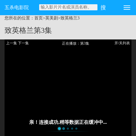
五杀电影院
您所在的位置：
首页
>
英美剧
>
致英格兰
3
致英格兰
第3集
上一集
下一集
开/关列表
正在播放：第3集