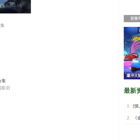
百变
合集
爆冲火
合集
围影后
最新
1.
[
权力的
2.
《