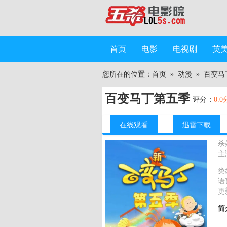
首页
电影
电视剧
英
您所在的位置：
首页
»
动漫
»
百变马
百变马丁第五季
评分：
0.0
在线观看
迅雷下载
杀
主
类
语
更
简