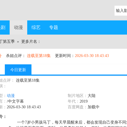
美剧
动漫
综艺
专题
丁第五季
» 更多片名：
分
杀姐点评：
连载至第18集
更新时间：
2026-03-30 18:43:43
今日更新
姐点评：
连载至第18集
演：
型：
动漫
制片地区：
大陆
言：
/中文字幕
年代：
2019
新：
2026-03-30 18:43:43
百度网盘：
加载中
介：
一个7岁小男孩马丁，每天早晨醒来后，都会发现自己变身不同