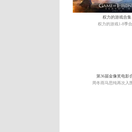
权力的游戏合集
权力的游戏1-8季
第36届金像奖电影
周冬雨马思纯再次入