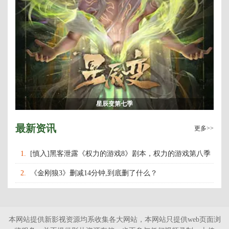
星辰变第七季
最新资讯
更多>>
1.
[慎入]黑客泄露《权力的游戏8》剧本，权力的游戏第八季
什么时候上映播出？
2.
《金刚狼3》删减14分钟,到底删了什么？
本网站提供新影视资源均系收集各大网站，本网站只提供web页面浏