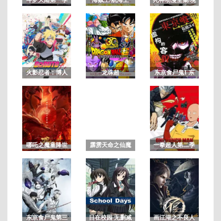
界/BLEACH
连
载
至
第
火影忍者：博人
龙珠超
东京食尸鬼1 东
01
传之次世代继承
京喰种第一季
集
者
哪吒之魔童降世
霹雳天命之仙魔
一拳超人第二季
鏖锋2斩魔录 国
语闽南版
东京食尸鬼第三
日在校园 无删减
画江湖之不良人