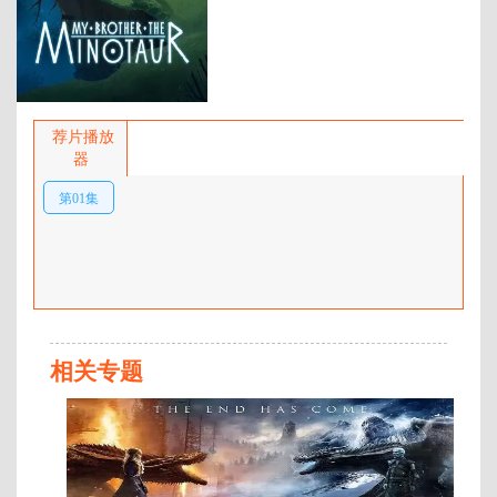
百度网盘：
加载中
简介：
由人类抚养长大的牛头人开始
梦见自己神秘的过去，于是在弟弟
荐片播放
和朋友们的帮助下，踏上了一段疯
器
狂的冒险旅程，去寻找真正的自
第01集
己。 …
相关专题
全
第
10
集