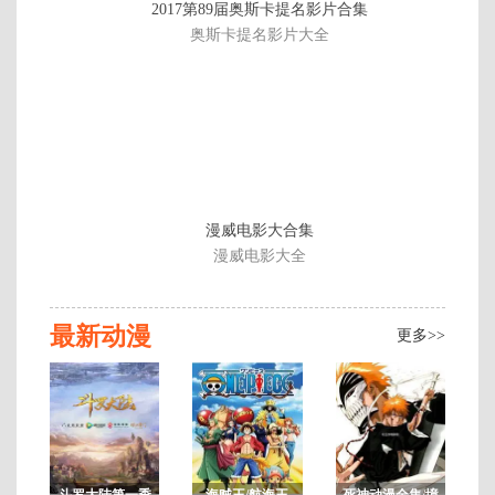
2017第89届奥斯卡提名影片合集
载
奥斯卡提名影片大全
至
第
24
集
漫威电影大合集
漫威电影大全
最新动漫
更多>>
斗罗大陆第一季
海贼王/航海王
死神动漫全集/境