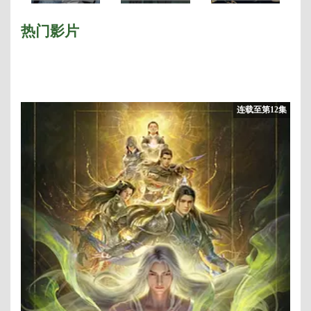
季/东京喰种：re
版
3/画江湖之不良
人第三季
热门影片
连载至第12集