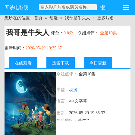
五杀电影院
您所在的位置：
首页
»
动漫
»
我哥是牛头人
» 更多片名：
我哥是牛头人
评分：
0.0分
杀姐点评：
全第10集
更新时间：
2026-05-29 19:35:37
在线观看
迅雷下载
今日更新
杀姐点评：
全第10集
主演：
麦克·辛 布莱恩·考克斯 保罗·凯耶
类型：
动漫
比莉·布勒 泰尼亚·米勒 比利·詹金斯 伊利·
索兰 Luciana Akpobaro
语言：
/中文字幕
更新：
2026-05-29 19:35:37
制片地区：
爱尔兰
年代：
2026