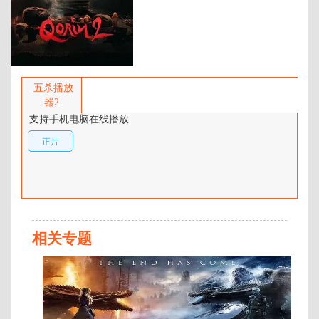
百度网盘：
加载中
简介：
Makmur的儿子Jaya在学校遭受严重
霸凌，他多次向校方反映，却始终
五杀播放
被冷漠无视。绝望与愤怒之下，
器2
Makmur决定召唤传说中的分身
支持手机电脑在线播放
灵“Qorin”，以超自然力量向霸凌者
正片
与冷漠的校方复仇。与此同时，学
校辅导员Fitri察觉到村中发生的诡
异事件，开始调查背后的真相，却
一步步接近Makmur与Qorin的黑暗
交易。随着复仇的进行，Makmur
逐渐被黑暗吞噬，他的复仇计划也
朝着失控的方向滑去，整个村庄笼
相关专题
罩 …
正
片