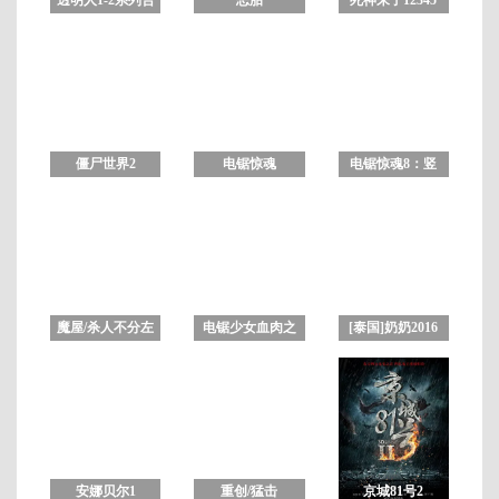
集 未删减版
合集
正
片
僵尸世界2
电锯惊魂
电锯惊魂8：竖
1234567合集
锯 高清完整版
魔屋/杀人不分左
电锯少女血肉之
[泰国]奶奶2016
右 未删减版
华
中文字幕
安娜贝尔1
重创/猛击
京城81号2