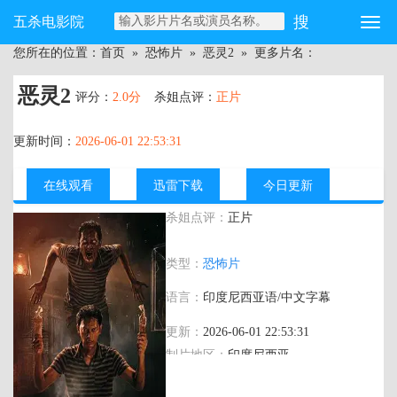
五杀电影院
您所在的位置：
首页
»
恐怖片
»
恶灵2
» 更多片名：
恶灵2
评分：
2.0分
杀姐点评：
正片
更新时间：
2026-06-01 22:53:31
在线观看
迅雷下载
今日更新
杀姐点评：
正片
主演：
费迪·努里尔,阿里·菲克
类型：
恐怖片
里,Wavi,Zihan,穆扎基·拉姆丹
语言：
印度尼西亚语/中文字幕
更新：
2026-06-01 22:53:31
制片地区：
印度尼西亚
年代：
2025