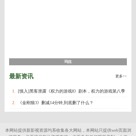
玛拉
最新资讯
更多>>
1.
[慎入]黑客泄露《权力的游戏8》剧本，权力的游戏第八季
什么时候上映播出？
2.
《金刚狼3》删减14分钟,到底删了什么？
本网站提供新影视资源均系收集各大网站，本网站只提供web页面浏